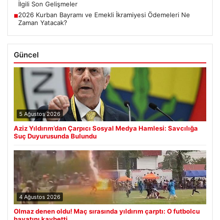
İlgili Son Gelişmeler
2026 Kurban Bayramı ve Emekli İkramiyesi Ödemeleri Ne
■
Zaman Yatacak?
Güncel
5 Ağustos 2026
Aziz Yıldırım’dan Çarpıcı Sosyal Medya Hamlesi: Savcılığa
Suç Duyurusunda Bulundu
4 Ağustos 2026
Olmaz denen oldu! Maç sırasında yıldırım çarptı: O futbolcu
hayatını kaybetti