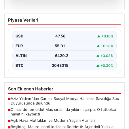
04.08.2026
Olmaz denen oldu! Maç sırasında
Piyasa Verileri
yıldırım çarptı: O futbolcu hayatını
kaybetti
USD
47.58
▲ +0.10%
EUR
55.01
▲ +0.28%
ALTIN
6420.2
▲ +3.03%
BTC
3043015
▲ +0.30%
Son Eklenen Haberler
Aziz Yıldırım’dan Çarpıcı Sosyal Medya Hamlesi: Savcılığa Suç
■
Duyurusunda Bulundu
Olmaz denen oldu! Maç sırasında yıldırım çarptı: O futbolcu
■
hayatını kaybetti
Açık Hava Mutfakları ve Modern Yaşam Alanları
■
Beşiktaş, Mauro Icardi İddiasını Reddetti: Arjantinli Yıldızla
■