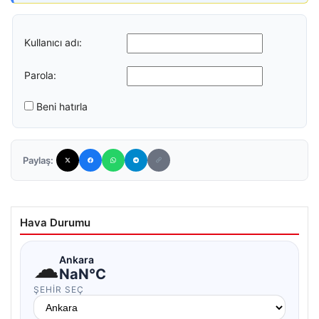
Kullanıcı adı:
Parola:
Beni hatırla
Paylaş:
Hava Durumu
☁
Ankara
NaN°C
ŞEHIR SEÇ