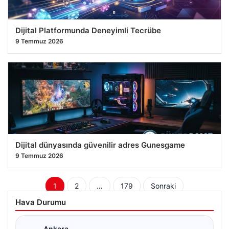
Dijital Platformunda Deneyimli Tecrübe
9 Temmuz 2026
Dijital dünyasında güvenilir adres Gunesgame
9 Temmuz 2026
Yazı
1
2
…
179
Sonraki
sayfalaması
Hava Durumu
Ankara