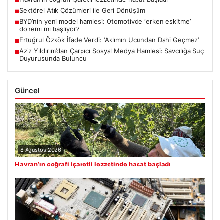
■
Sektörel Atık Çözümleri ile Geri Dönüşüm
■
BYD’nin yeni model hamlesi: Otomotivde ‘erken eskitme’
■
dönemi mi başlıyor?
Ertuğrul Özkök İfade Verdi: ‘Aklımın Ucundan Dahi Geçmez’
■
Aziz Yıldırım’dan Çarpıcı Sosyal Medya Hamlesi: Savcılığa Suç
■
Duyurusunda Bulundu
Güncel
8 Ağustos 2026
Havran’ın coğrafi işaretli lezzetinde hasat başladı