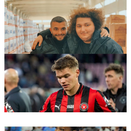
Mesut Can Tomay kimdir, kaç yaşında? Mesut Can Tomay
neden gözaltına alındı?
28.07.2026 06:04
Rövanş Öncesi Şok Gelişme: Beşiktaş’ın Rakibinde