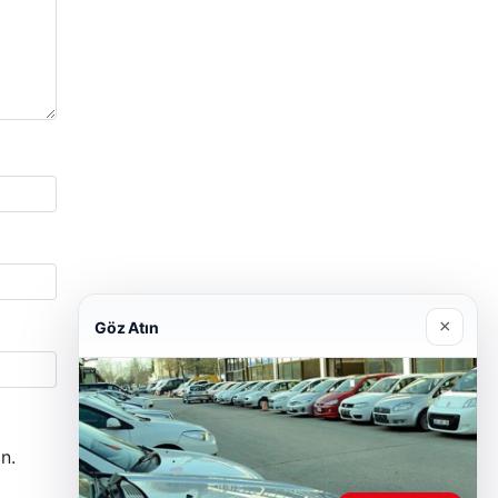
×
Göz Atın
n.