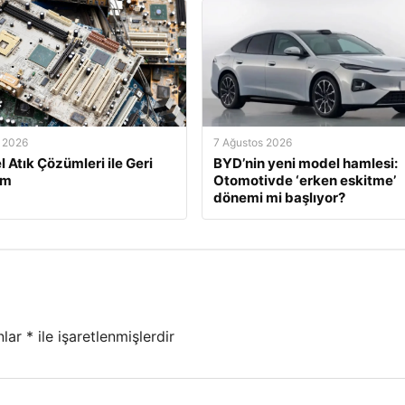
 2026
7 Ağustos 2026
l Atık Çözümleri ile Geri
BYD’nin yeni model hamlesi:
üm
Otomotivde ‘erken eskitme’
dönemi mi başlıyor?
nlar
*
ile işaretlenmişlerdir