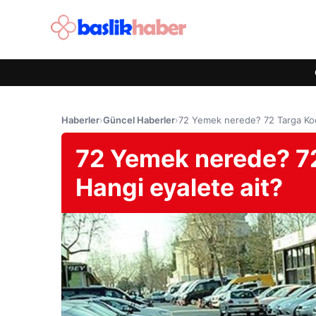
Haberler
›
Güncel Haberler
›
72 Yemek nerede? 72 Targa Kod
72 Yemek nerede? 72
Hangi eyalete ait?