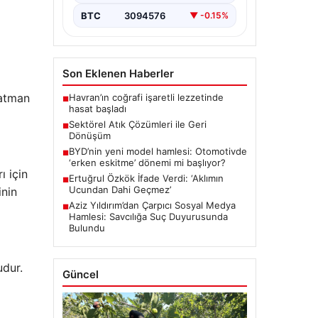
BTC
3094576
▼ -0.15%
Son Eklenen Haberler
Batman
Havran’ın coğrafi işaretli lezzetinde
■
hasat başladı
Sektörel Atık Çözümleri ile Geri
■
Dönüşüm
BYD’nin yeni model hamlesi: Otomotivde
■
‘erken eskitme’ dönemi mi başlıyor?
ı için
Ertuğrul Özkök İfade Verdi: ‘Aklımın
■
Ucundan Dahi Geçmez’
inin
Aziz Yıldırım’dan Çarpıcı Sosyal Medya
■
Hamlesi: Savcılığa Suç Duyurusunda
Bulundu
udur.
Güncel