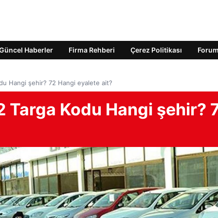
Güncel Haberler
Firma Rehberi
Çerez Politikası
Foru
u Hangi şehir? 72 Hangi eyalete ait?
 Targa Kodu Hangi şehir? 