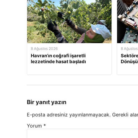
8 Ağustos 2026
8 Ağustos
Havran’ın coğrafi işaretli
Sektöre
lezzetinde hasat başladı
Dönüş
Bir yanıt yazın
E-posta adresiniz yayınlanmayacak.
Gerekli ala
Yorum
*