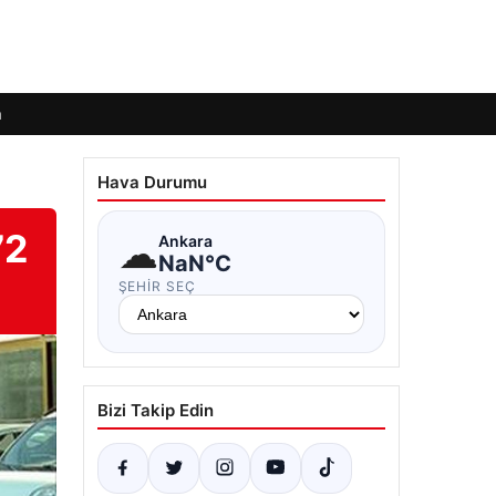
m
Hava Durumu
72
☁
Ankara
NaN°C
ŞEHIR SEÇ
Bizi Takip Edin