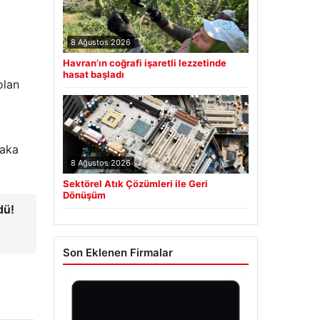
8 Ağustos 2026
Havran’ın coğrafi işaretli lezzetinde
hasat başladı
olan
laka
8 Ağustos 2026
Sektörel Atık Çözümleri ile Geri
Dönüşüm
dü!
Son Eklenen Firmalar