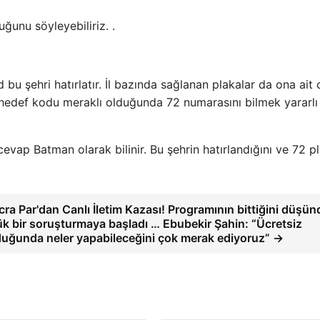
ğunu söyleyebiliriz. .
 bu şehri hatırlatır. İl bazında sağlanan plakalar da ona ait 
 hedef kodu meraklı olduğunda 72 numarasını bilmek yararlı
vap Batman olarak bilinir. Bu şehrin hatırlandığını ve 72 p
cra Par'dan Canlı İletim Kazası! Programının bittiğini düşün
ük bir soruşturmaya başladı … Ebubekir Şahin: “Ücretsiz
duğunda neler yapabileceğini çok merak ediyoruz” →