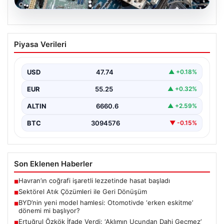
08.08.2026
Sektörel Atık Çözümleri ile Geri
Piyasa Verileri
Dönüşüm
İş dünyasında gelişen sistemler sayesinde işletmeler
altyapı sistemlerini sürekli aralıklarla değiştirmektedir.
USD
47.74
▲ +0.18%
Bu güncelleme süreçlerinde…
EUR
55.25
▲ +0.32%
ALTIN
6660.6
▲ +2.59%
BTC
3094576
▼ -0.15%
Son Eklenen Haberler
Havran’ın coğrafi işaretli lezzetinde hasat başladı
■
Sektörel Atık Çözümleri ile Geri Dönüşüm
■
BYD’nin yeni model hamlesi: Otomotivde ‘erken eskitme’
■
dönemi mi başlıyor?
Ertuğrul Özkök İfade Verdi: ‘Aklımın Ucundan Dahi Geçmez’
■