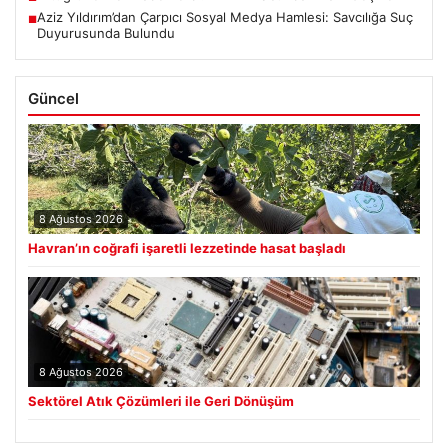
Aziz Yıldırım’dan Çarpıcı Sosyal Medya Hamlesi: Savcılığa Suç
■
Duyurusunda Bulundu
Güncel
8 Ağustos 2026
Havran’ın coğrafi işaretli lezzetinde hasat başladı
8 Ağustos 2026
Sektörel Atık Çözümleri ile Geri Dönüşüm