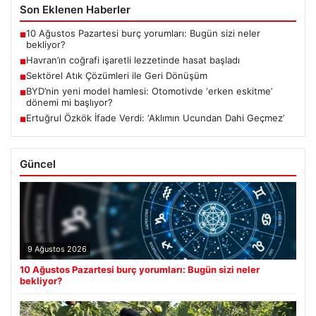
Son Eklenen Haberler
10 Ağustos Pazartesi burç yorumları: Bugün sizi neler
■
bekliyor?
Havran’ın coğrafi işaretli lezzetinde hasat başladı
■
Sektörel Atık Çözümleri ile Geri Dönüşüm
■
BYD’nin yeni model hamlesi: Otomotivde ‘erken eskitme’
■
dönemi mi başlıyor?
Ertuğrul Özkök İfade Verdi: ‘Aklımın Ucundan Dahi Geçmez’
■
Güncel
9 Ağustos 2026
10 Ağustos Pazartesi burç yorumları: Bugün sizi neler
bekliyor?