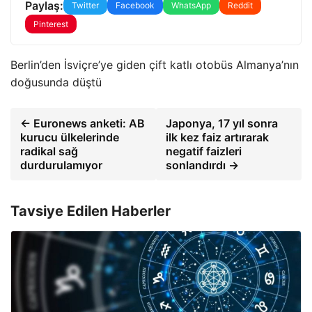
Paylaş:
Twitter
Facebook
WhatsApp
Reddit
Pinterest
Berlin’den İsviçre’ye giden çift katlı otobüs Almanya’nın
doğusunda düştü
← Euronews anketi: AB
Japonya, 17 yıl sonra
kurucu ülkelerinde
ilk kez faiz artırarak
radikal sağ
negatif faizleri
durdurulamıyor
sonlandırdı →
Tavsiye Edilen Haberler