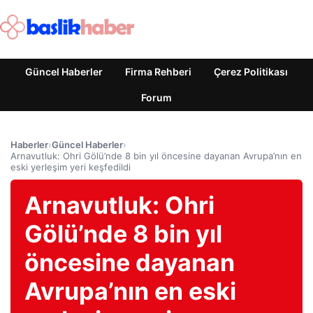
Güncel Haberler
Firma Rehberi
Çerez Politikası
Forum
Haberler
›
Güncel Haberler
›
Arnavutluk: Ohri Gölü’nde 8 bin yıl öncesine dayanan Avrupa’nın en
eski yerleşim yeri keşfedildi
Arnavutluk: Ohri
Gölü’nde 8 bin yıl
öncesine dayanan
Avrupa’nın en eski