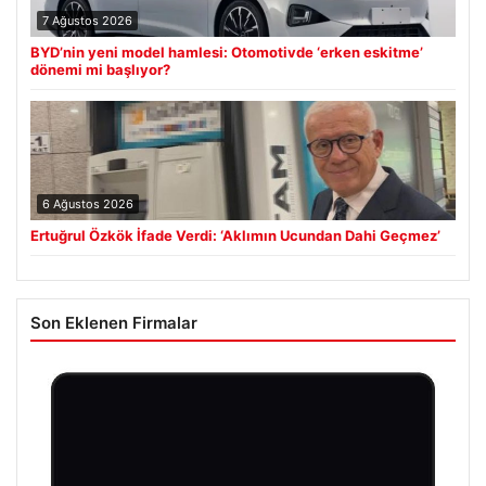
7 Ağustos 2026
BYD’nin yeni model hamlesi: Otomotivde ‘erken eskitme’
dönemi mi başlıyor?
6 Ağustos 2026
Ertuğrul Özkök İfade Verdi: ‘Aklımın Ucundan Dahi Geçmez’
Son Eklenen Firmalar