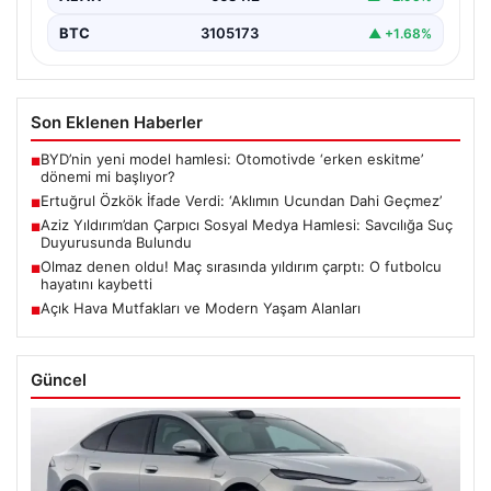
BTC
3105173
▲ +1.68%
Son Eklenen Haberler
BYD’nin yeni model hamlesi: Otomotivde ‘erken eskitme’
■
dönemi mi başlıyor?
Ertuğrul Özkök İfade Verdi: ‘Aklımın Ucundan Dahi Geçmez’
■
Aziz Yıldırım’dan Çarpıcı Sosyal Medya Hamlesi: Savcılığa Suç
■
Duyurusunda Bulundu
Olmaz denen oldu! Maç sırasında yıldırım çarptı: O futbolcu
■
hayatını kaybetti
Açık Hava Mutfakları ve Modern Yaşam Alanları
■
Güncel