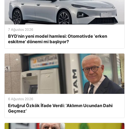
7 Ağustos 2026
BYD’nin yeni model hamlesi: Otomotivde ‘erken
eskitme’ dönemi mi başlıyor?
6 Ağustos 2026
Ertuğrul Özkök İfade Verdi: ‘Aklımın Ucundan Dahi
Geçmez’