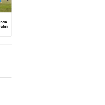
ında
yatını