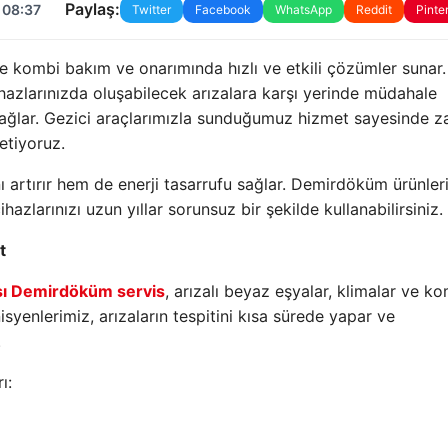
Paylaş:
 08:37
Twitter
Facebook
WhatsApp
Reddit
Pinte
e kombi bakım ve onarımında hızlı ve etkili çözümler sunar.
azlarınızda oluşabilecek arızalara karşı yerinde müdahale
ağlar. Gezici araçlarımızla sunduğumuz hizmet sayesinde 
etiyoruz.
 artırır hem de enerji tasarrufu sağlar. Demirdöküm ürünler
azlarınızı uzun yıllar sorunsuz bir şekilde kullanabilirsiniz.
t
ı Demirdöküm servis
, arızalı beyaz eşyalar, klimalar ve ko
nisyenlerimiz, arızaların tespitini kısa sürede yapar ve
.
ı: