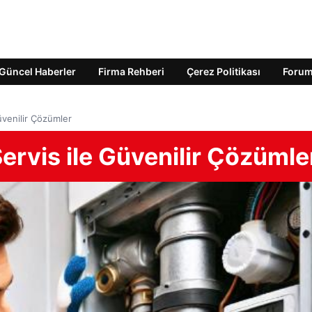
Güncel Haberler
Firma Rehberi
Çerez Politikası
Foru
venilir Çözümler
rvis ile Güvenilir Çözümle