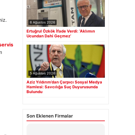
iz.
6 Ağustos 2026
Ertuğrul Özkök İfade Verdi: ‘Aklımın
Ucundan Dahi Geçmez’
servis
m
5 Ağustos 2026
Aziz Yıldırım’dan Çarpıcı Sosyal Medya
Hamlesi: Savcılığa Suç Duyurusunda
Bulundu
Son Eklenen Firmalar