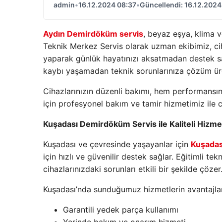
admin
•
16.12.2024 08:37
•
Güncellendi: 16.12.2024
Aydın Demirdöküm servis
, beyaz eşya, klima v
Teknik Merkez Servis olarak uzman ekibimiz, cih
yaparak günlük hayatınızı aksatmadan destek s
kaybı yaşamadan teknik sorunlarınıza çözüm ür
Cihazlarınızın düzenli bakımı, hem performansını
için profesyonel bakım ve tamir hizmetimiz ile cih
Kuşadası Demirdöküm Servis ile Kaliteli Hizme
Kuşadası ve çevresinde yaşayanlar için
Kuşadas
için hızlı ve güvenilir destek sağlar. Eğitimli tek
cihazlarınızdaki sorunları etkili bir şekilde çözer
Kuşadası’nda sunduğumuz hizmetlerin avantajlar
Garantili yedek parça kullanımı
Yerinde bakım ve onarım hizmeti