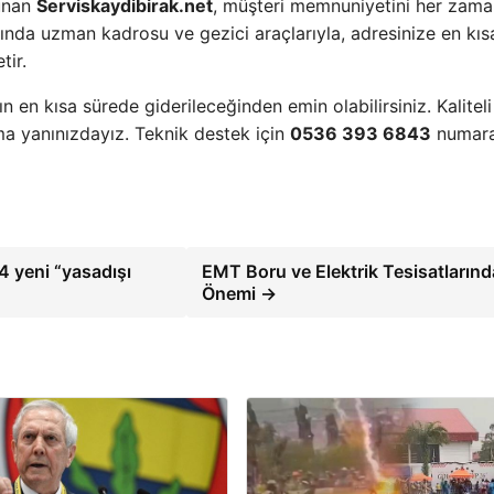
sunan
Serviskaydibirak.net
, müşteri memnuniyetini her zam
nda uzman kadrosu ve gezici araçlarıyla, adresinize en kıs
tir.
ın en kısa sürede giderileceğinden emin olabilirsiniz. Kaliteli
ma yanınızdayız. Teknik destek için
0536 393 6843
numara
14 yeni “yasadışı
EMT Boru ve Elektrik Tesisatlarınd
Önemi →