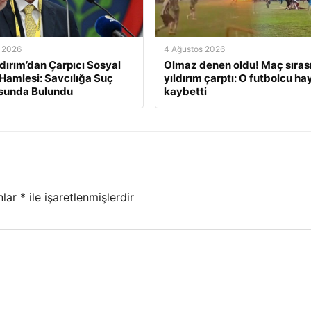
 2026
4 Ağustos 2026
ldırım’dan Çarpıcı Sosyal
Olmaz denen oldu! Maç sıras
amlesi: Savcılığa Suç
yıldırım çarptı: O futbolcu ha
sunda Bulundu
kaybetti
nlar
*
ile işaretlenmişlerdir