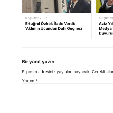
6 Ağustos 2026
5 Ağustos
Ertuğrul Özkök İfade Verdi:
Aziz Yı
‘Aklımın Ucundan Dahi Geçmez’
Medya H
Duyuru
Bir yanıt yazın
E-posta adresiniz yayınlanmayacak.
Gerekli ala
Yorum
*