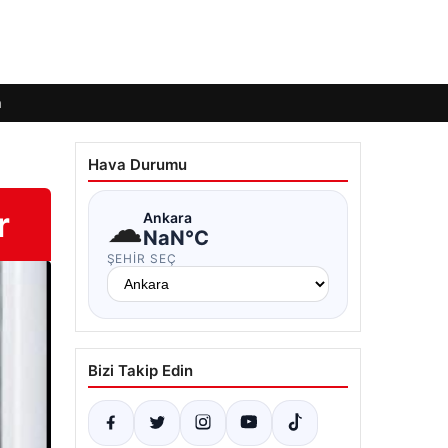
m
Hava Durumu
r
☁
Ankara
NaN°C
ŞEHIR SEÇ
Bizi Takip Edin