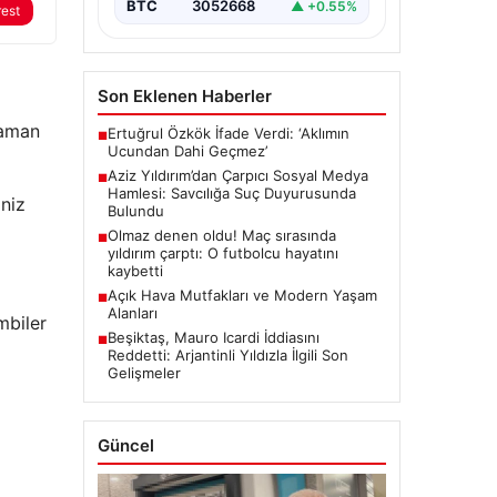
BTC
3052668
▲ +0.55%
rest
Son Eklenen Haberler
zaman
Ertuğrul Özkök İfade Verdi: ‘Aklımın
■
Ucundan Dahi Geçmez’
Aziz Yıldırım’dan Çarpıcı Sosyal Medya
■
Hamlesi: Savcılığa Suç Duyurusunda
iniz
Bulundu
Olmaz denen oldu! Maç sırasında
■
yıldırım çarptı: O futbolcu hayatını
kaybetti
Açık Hava Mutfakları ve Modern Yaşam
■
Alanları
mbiler
Beşiktaş, Mauro Icardi İddiasını
■
Reddetti: Arjantinli Yıldızla İlgili Son
Gelişmeler
Güncel