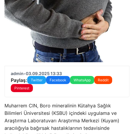
admin
•
03.09.2025 13:33
Paylaş:
Twitter
Facebook
WhatsApp
Reddit
Pinterest
Muharrem CIN, Boro mineralinin Kütahya Sağlık
Bilimleri Üniversitesi (KSBU) içindeki uygulama ve
Araştırma Laboratuvarı Araştırma Merkezi (Kuyam)
aracılığıyla bağırsak hastalıklarının tedavisinde