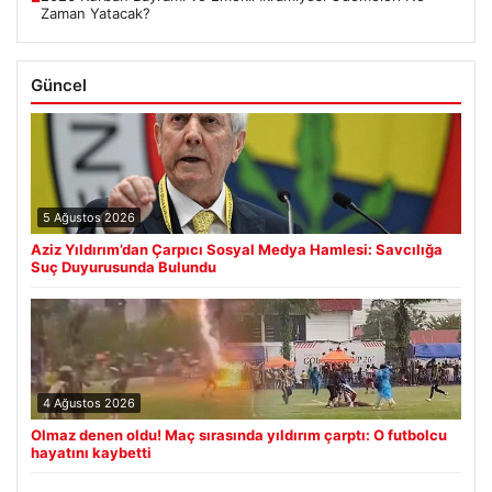
Zaman Yatacak?
Güncel
5 Ağustos 2026
Aziz Yıldırım’dan Çarpıcı Sosyal Medya Hamlesi: Savcılığa
Suç Duyurusunda Bulundu
4 Ağustos 2026
Olmaz denen oldu! Maç sırasında yıldırım çarptı: O futbolcu
hayatını kaybetti