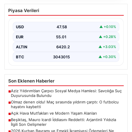
Olmaz denen oldu! Maç sırasında
Piyasa Verileri
yıldırım çarptı: O futbolcu hayatını
kaybetti
USD
47.58
▲ +0.10%
EUR
55.01
▲ +0.28%
ALTIN
6420.2
▲ +3.03%
BTC
3043015
▲ +0.30%
Son Eklenen Haberler
Aziz Yıldırım’dan Çarpıcı Sosyal Medya Hamlesi: Savcılığa Suç
■
Duyurusunda Bulundu
Olmaz denen oldu! Maç sırasında yıldırım çarptı: O futbolcu
■
hayatını kaybetti
Açık Hava Mutfakları ve Modern Yaşam Alanları
■
Beşiktaş, Mauro Icardi İddiasını Reddetti: Arjantinli Yıldızla
■
İlgili Son Gelişmeler
2026 Kurban Bayramı ve Emekli İkramiyesi Ödemeleri Ne
■