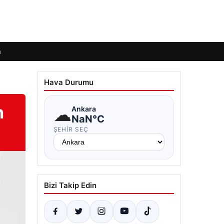
m
Hava Durumu
n
☁
Ankara
NaN°C
ŞEHIR SEÇ
Bizi Takip Edin