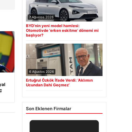
7 Ağustos 2026
BYD’nin yeni model hamlesi:
Otomotivde ‘erken eskitme’ dönemi mi
başlıyor?
6 Ağustos 2026
Ertuğrul Özkök İfade Verdi: ‘Aklımın
yal
Ucundan Dahi Geçmez’
ç
Son Eklenen Firmalar