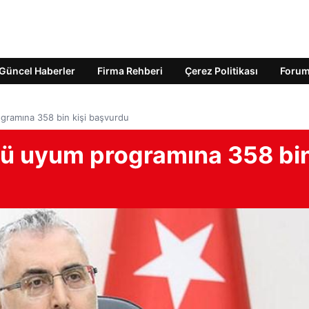
Güncel Haberler
Firma Rehberi
Çerez Politikası
Foru
gramına 358 bin kişi başvurdu
cü uyum programına 358 bi