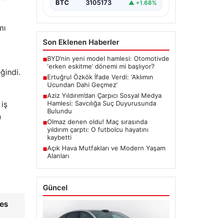
BTC
3105173
▲ +1.68%
mı
Son Eklenen Haberler
BYD’nin yeni model hamlesi: Otomotivde
■
‘erken eskitme’ dönemi mi başlıyor?
ğindi.
Ertuğrul Özkök İfade Verdi: ‘Aklımın
■
Ucundan Dahi Geçmez’
Aziz Yıldırım’dan Çarpıcı Sosyal Medya
■
iş
Hamlesi: Savcılığa Suç Duyurusunda
Bulundu
n
Olmaz denen oldu! Maç sırasında
■
yıldırım çarptı: O futbolcu hayatını
kaybetti
Açık Hava Mutfakları ve Modern Yaşam
■
Alanları
Güncel
ies