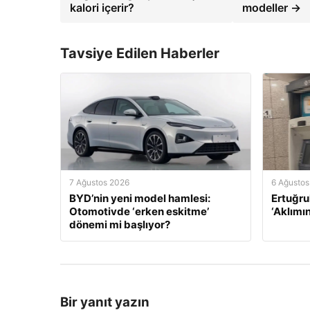
kalori içerir?
modeller →
Tavsiye Edilen Haberler
7 Ağustos 2026
6 Ağustos
BYD’nin yeni model hamlesi:
Ertuğru
Otomotivde ‘erken eskitme’
‘Aklımı
dönemi mi başlıyor?
Bir yanıt yazın