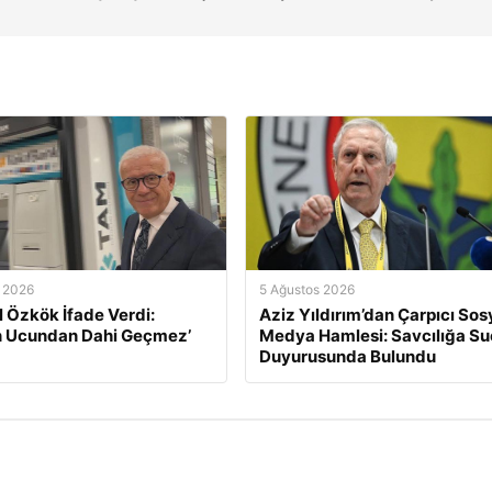
 2026
5 Ağustos 2026
l Özkök İfade Verdi:
Aziz Yıldırım’dan Çarpıcı Sos
n Ucundan Dahi Geçmez’
Medya Hamlesi: Savcılığa Su
Duyurusunda Bulundu