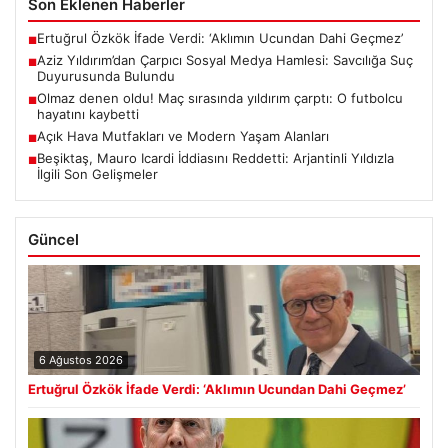
Son Eklenen Haberler
Ertuğrul Özkök İfade Verdi: ‘Aklımın Ucundan Dahi Geçmez’
■
Aziz Yıldırım’dan Çarpıcı Sosyal Medya Hamlesi: Savcılığa Suç
■
Duyurusunda Bulundu
Olmaz denen oldu! Maç sırasında yıldırım çarptı: O futbolcu
■
hayatını kaybetti
Açık Hava Mutfakları ve Modern Yaşam Alanları
■
Beşiktaş, Mauro Icardi İddiasını Reddetti: Arjantinli Yıldızla
■
İlgili Son Gelişmeler
Güncel
6 Ağustos 2026
Ertuğrul Özkök İfade Verdi: ‘Aklımın Ucundan Dahi Geçmez’