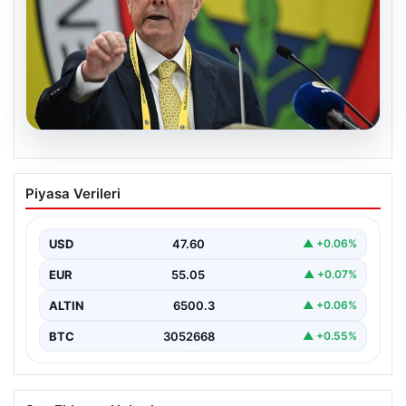
05.08.2026
Aziz Yıldırım’dan Çarpıcı Sosyal Medya
Piyasa Verileri
Hamlesi: Savcılığa Suç Duyurusunda
Bulundu
USD
47.60
▲ +0.06%
Fenerbahçe Başkanı Aziz Yıldırım, son günlerde artan
sosyal medya paylaşımlarıyla gündeme geldi. Kendisi
EUR
55.05
▲ +0.07%
ve…
ALTIN
6500.3
▲ +0.06%
BTC
3052668
▲ +0.55%