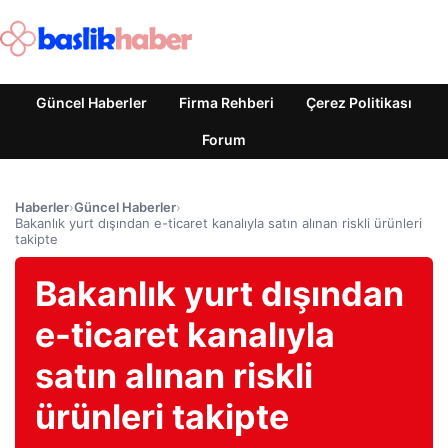
Güncel Haberler
Firma Rehberi
Çerez Politikası
Forum
Haberler
›
Güncel Haberler
›
Bakanlık yurt dışından e-ticaret kanalıyla satın alınan riskli ürünleri
takipte
Bakanlık yurt dışından
e-ticaret kanalıyla
satın alınan riskli
ürünleri takipte