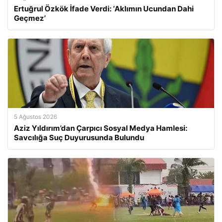
Ertuğrul Özkök İfade Verdi: ‘Aklımın Ucundan Dahi
Geçmez’
5 Ağustos 2026
Aziz Yıldırım’dan Çarpıcı Sosyal Medya Hamlesi:
Savcılığa Suç Duyurusunda Bulundu