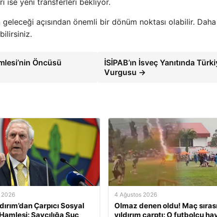
 ise yeni transferleri bekliyor.
 geleceği açısından önemli bir dönüm noktası olabilir. Daha
ilirsiniz.
amlesi’nin Öncüsü
İSİPAB’ın İsveç Yanıtında Türk
Vurgusu →
 2026
4 Ağustos 2026
ldırım’dan Çarpıcı Sosyal
Olmaz denen oldu! Maç sıras
amlesi: Savcılığa Suç
yıldırım çarptı: O futbolcu ha