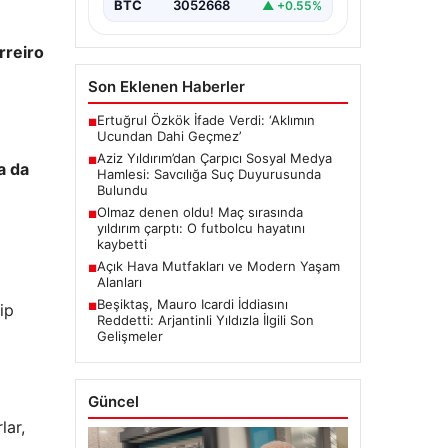
BTC
3052668
▲ +0.55%
rreiro
Son Eklenen Haberler
Ertuğrul Özkök İfade Verdi: ‘Aklımın
■
Ucundan Dahi Geçmez’
Aziz Yıldırım’dan Çarpıcı Sosyal Medya
■
a da
Hamlesi: Savcılığa Suç Duyurusunda
Bulundu
Olmaz denen oldu! Maç sırasında
■
yıldırım çarptı: O futbolcu hayatını
kaybetti
Açık Hava Mutfakları ve Modern Yaşam
■
Alanları
Beşiktaş, Mauro Icardi İddiasını
ip
■
Reddetti: Arjantinli Yıldızla İlgili Son
Gelişmeler
Güncel
lar,