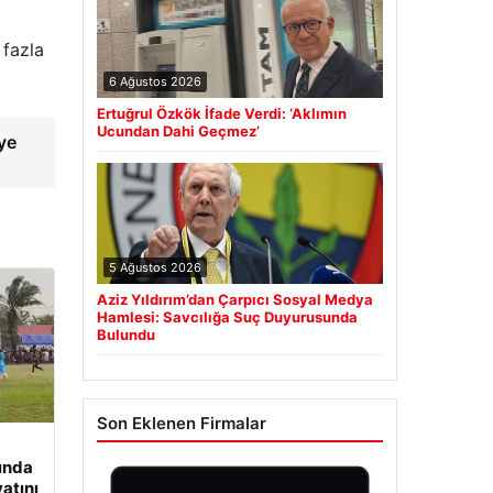
 fazla
6 Ağustos 2026
Ertuğrul Özkök İfade Verdi: ‘Aklımın
Ucundan Dahi Geçmez’
iye
5 Ağustos 2026
Aziz Yıldırım’dan Çarpıcı Sosyal Medya
Hamlesi: Savcılığa Suç Duyurusunda
Bulundu
Son Eklenen Firmalar
ında
yatını