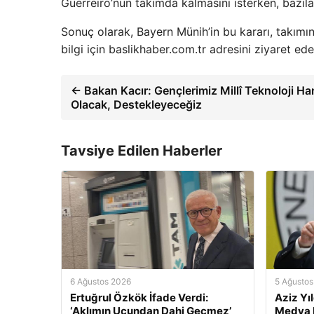
Guerreiro’nun takımda kalmasını isterken, bazıları
Sonuç olarak, Bayern Münih’in bu kararı, takımın
bilgi için baslikhaber.com.tr adresini ziyaret edeb
← Bakan Kacır: Gençlerimiz Millî Teknoloji H
Olacak, Destekleyeceğiz
Tavsiye Edilen Haberler
6 Ağustos 2026
5 Ağustos
Ertuğrul Özkök İfade Verdi:
Aziz Yı
‘Aklımın Ucundan Dahi Geçmez’
Medya H