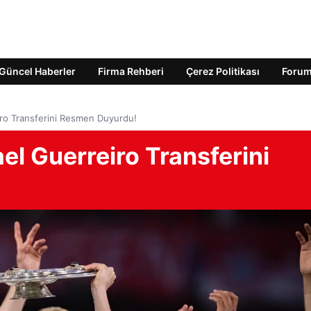
Güncel Haberler
Firma Rehberi
Çerez Politikası
Foru
ro Transferini Resmen Duyurdu!
l Guerreiro Transferini