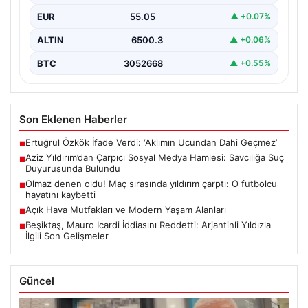
sosyal medya paylaşımlarıyla gündeme geldi. Kendisi
EUR
55.05
▲ +0.07%
ve…
ALTIN
6500.3
▲ +0.06%
BTC
3052668
▲ +0.55%
Son Eklenen Haberler
Ertuğrul Özkök İfade Verdi: ‘Aklımın Ucundan Dahi Geçmez’
■
Aziz Yıldırım’dan Çarpıcı Sosyal Medya Hamlesi: Savcılığa Suç
■
Duyurusunda Bulundu
Olmaz denen oldu! Maç sırasında yıldırım çarptı: O futbolcu
■
hayatını kaybetti
Açık Hava Mutfakları ve Modern Yaşam Alanları
■
Beşiktaş, Mauro Icardi İddiasını Reddetti: Arjantinli Yıldızla
■
İlgili Son Gelişmeler
Güncel