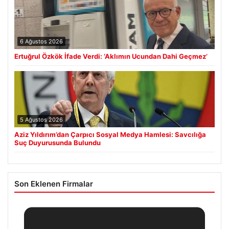
6 Ağustos 2026
Ertuğrul Özkök İfade Verdi: ‘Aklımın Ucundan Dahi Geçmez’
5 Ağustos 2026
Aziz Yıldırım’dan Çarpıcı Sosyal Medya Hamlesi: Savcılığa
Suç Duyurusunda Bulundu
Son Eklenen Firmalar