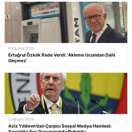
6 Ağustos 2026
Ertuğrul Özkök İfade Verdi: ‘Aklımın Ucundan Dahi
Geçmez’
5 Ağustos 2026
Aziz Yıldırım’dan Çarpıcı Sosyal Medya Hamlesi:
Savcılığa Suç Duyurusunda Bulundu