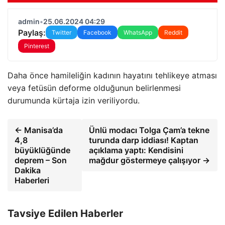
admin
•
25.06.2024 04:29
Paylaş:
Twitter
Facebook
WhatsApp
Reddit
Pinterest
Daha önce hamileliğin kadının hayatını tehlikeye atması
veya fetüsün deforme olduğunun belirlenmesi
durumunda kürtaja izin veriliyordu.
← Manisa’da
Ünlü modacı Tolga Çam’a tekne
4,8
turunda darp iddiası! Kaptan
büyüklüğünde
açıklama yaptı: Kendisini
deprem – Son
mağdur göstermeye çalışıyor →
Dakika
Haberleri
Tavsiye Edilen Haberler