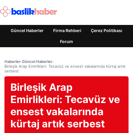
Güncel Haberler
Firma Rehberi
Çerez Politikası
Forum
Haberler
›
Güncel Haberler
›
Birleşik Arap Emirlikleri: Tecavüz ve ensest vakalarında kürtaj artık
serbest
Birleşik Arap
Emirlikleri: Tecavüz ve
ensest vakalarında
kürtaj artık serbest