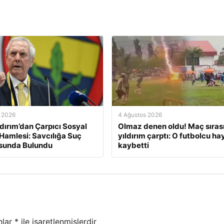
 2026
4 Ağustos 2026
ldırım’dan Çarpıcı Sosyal
Olmaz denen oldu! Maç sıras
amlesi: Savcılığa Suç
yıldırım çarptı: O futbolcu ha
sunda Bulundu
kaybetti
nlar
*
ile işaretlenmişlerdir