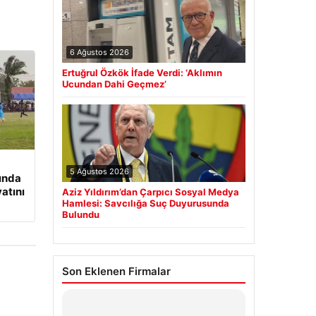
6 Ağustos 2026
Ertuğrul Özkök İfade Verdi: ‘Aklımın
Ucundan Dahi Geçmez’
5 Ağustos 2026
ında
yatını
Aziz Yıldırım’dan Çarpıcı Sosyal Medya
Hamlesi: Savcılığa Suç Duyurusunda
Bulundu
Son Eklenen Firmalar