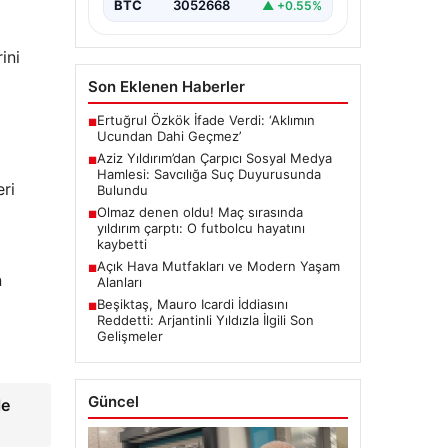
BTC
3052668
▲ +0.55%
ini
Son Eklenen Haberler
Ertuğrul Özkök İfade Verdi: ‘Aklımın
■
Ucundan Dahi Geçmez’
Aziz Yıldırım’dan Çarpıcı Sosyal Medya
■
Hamlesi: Savcılığa Suç Duyurusunda
eri
Bulundu
Olmaz denen oldu! Maç sırasında
■
yıldırım çarptı: O futbolcu hayatını
kaybetti
Açık Hava Mutfakları ve Modern Yaşam
■
n
Alanları
Beşiktaş, Mauro Icardi İddiasını
■
Reddetti: Arjantinli Yıldızla İlgili Son
Gelişmeler
Güncel
le