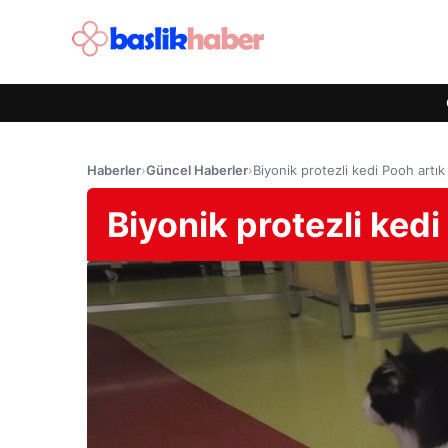
Haberler
›
Güncel Haberler
›
Biyonik protezli kedi Pooh artı
Biyonik protezli kedi