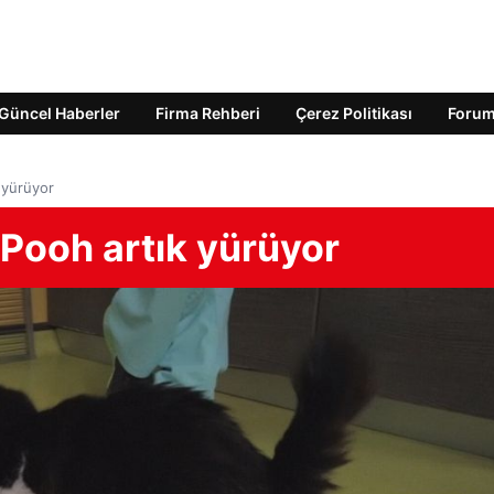
Güncel Haberler
Firma Rehberi
Çerez Politikası
Foru
k yürüyor
 Pooh artık yürüyor