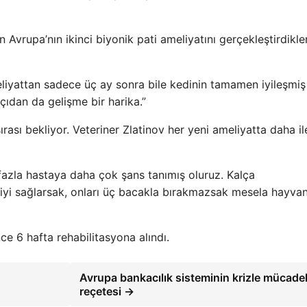
n Avrupa’nın ikinci biyonik pati ameliyatını gerçekleştirdikler
meliyattan sadece üç ay sonra bile kedinin tamamen iyileşmiş
çıdan da gelişme bir harika.”
ası bekliyor. Veteriner Zlatinov her yeni ameliyatta daha il
fazla hastaya daha çok şans tanımış oluruz. Kalça
iyi sağlarsak, onları üç bacakla bırakmazsak mesela hayva
e 6 hafta rehabilitasyona alındı.
Avrupa bankacılık sisteminin krizle mücade
reçetesi →