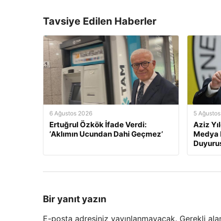
Tavsiye Edilen Haberler
6 Ağustos 2026
5 Ağustos
Ertuğrul Özkök İfade Verdi:
Aziz Yı
‘Aklımın Ucundan Dahi Geçmez’
Medya H
Duyuru
Bir yanıt yazın
E-posta adresiniz yayınlanmayacak.
Gerekli ala