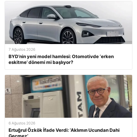
7 Ağustos 2026
BYD’nin yeni model hamlesi: Otomotivde ‘erken
eskitme’ dönemi mi başlıyor?
6 Ağustos 2026
Ertuğrul Özkök İfade Verdi: ‘Aklımın Ucundan Dahi
Geçmez’