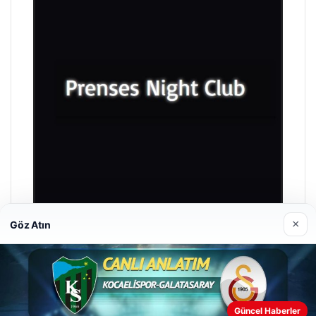
×
Göz Atın
Enes Kaplan Avukatlık Bürosu
28 Nisan 2026
Güncel Haberler