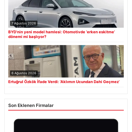
7 Ağustos 2026
BYD’nin yeni model hamlesi: Otomotivde ‘erken eskitme’
dönemi mi başlıyor?
6 Ağustos 2026
Ertuğrul Özkök İfade Verdi: ‘Aklımın Ucundan Dahi Geçmez’
Son Eklenen Firmalar