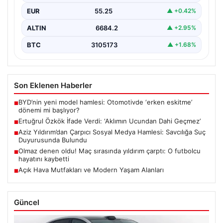
sosyal medya paylaşımlarıyla gündeme geldi. Kendisi
EUR
55.25
▲ +0.42%
ve…
ALTIN
6684.2
▲ +2.95%
BTC
3105173
▲ +1.68%
Son Eklenen Haberler
BYD’nin yeni model hamlesi: Otomotivde ‘erken eskitme’
■
dönemi mi başlıyor?
Ertuğrul Özkök İfade Verdi: ‘Aklımın Ucundan Dahi Geçmez’
■
Aziz Yıldırım’dan Çarpıcı Sosyal Medya Hamlesi: Savcılığa Suç
■
Duyurusunda Bulundu
Olmaz denen oldu! Maç sırasında yıldırım çarptı: O futbolcu
■
hayatını kaybetti
Açık Hava Mutfakları ve Modern Yaşam Alanları
■
Güncel