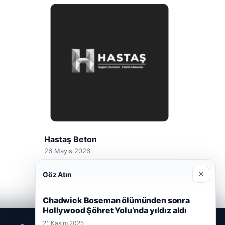
Prenses Night Club
29 Nisan 2026
×
Göz Atın
Chadwick Boseman ölümünden sonra
Hollywood Şöhret Yolu’nda yıldız aldı
21 Kasım 2025