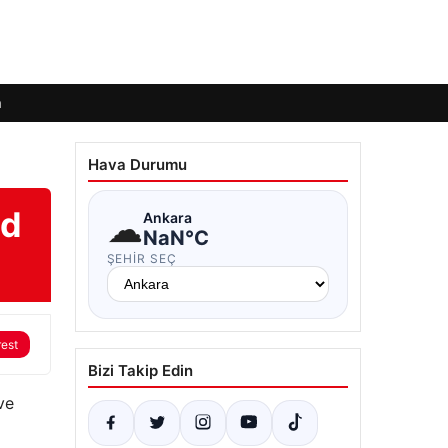
m
Hava Durumu
od
☁
Ankara
NaN°C
ŞEHIR SEÇ
rest
Bizi Takip Edin
ve