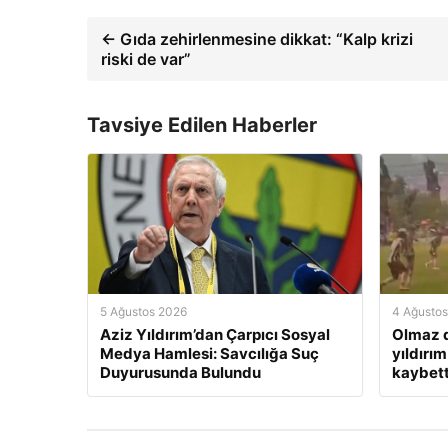
← Gıda zehirlenmesine dikkat: “Kalp krizi
riski de var”
Tavsiye Edilen Haberler
5 Ağustos 2026
4 Ağusto
Aziz Yıldırım’dan Çarpıcı Sosyal
Olmaz d
Medya Hamlesi: Savcılığa Suç
yıldırım
Duyurusunda Bulundu
kaybett