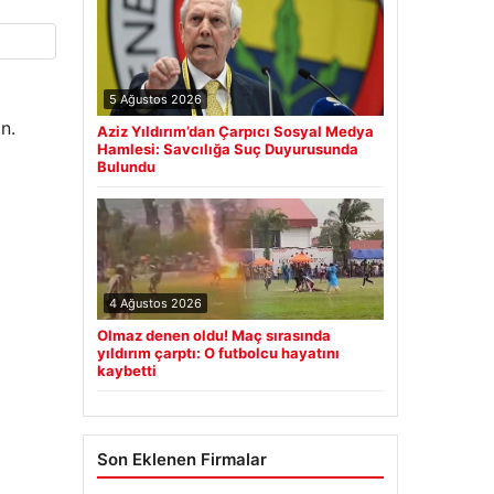
5 Ağustos 2026
n.
Aziz Yıldırım’dan Çarpıcı Sosyal Medya
Hamlesi: Savcılığa Suç Duyurusunda
Bulundu
4 Ağustos 2026
Olmaz denen oldu! Maç sırasında
yıldırım çarptı: O futbolcu hayatını
kaybetti
Son Eklenen Firmalar