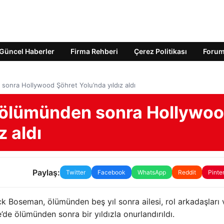
Güncel Haberler
Firma Rehberi
Çerez Politikası
Foru
nra Hollywood Şöhret Yolu’nda yıldız aldı
ölümünden sonra Hollywo
z aldı
Paylaş:
Twitter
Facebook
WhatsApp
Reddit
Pinte
ck Boseman, ölümünden beş yıl sonra ailesi, rol arkadaşları 
’de ölümünden sonra bir yıldızla onurlandırıldı.