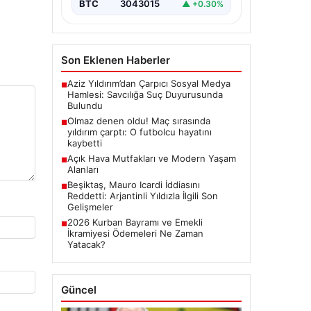
BTC
3043015
▲ +0.30%
Son Eklenen Haberler
Aziz Yıldırım’dan Çarpıcı Sosyal Medya
■
Hamlesi: Savcılığa Suç Duyurusunda
Bulundu
Olmaz denen oldu! Maç sırasında
■
yıldırım çarptı: O futbolcu hayatını
kaybetti
Açık Hava Mutfakları ve Modern Yaşam
■
Alanları
Beşiktaş, Mauro Icardi İddiasını
■
Reddetti: Arjantinli Yıldızla İlgili Son
Gelişmeler
2026 Kurban Bayramı ve Emekli
■
İkramiyesi Ödemeleri Ne Zaman
Yatacak?
Güncel