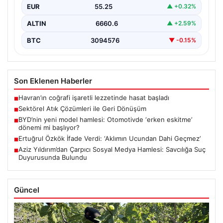
EUR
55.25
▲ +0.32%
ALTIN
6660.6
▲ +2.59%
BTC
3094576
▼ -0.15%
Son Eklenen Haberler
Havran’ın coğrafi işaretli lezzetinde hasat başladı
■
Sektörel Atık Çözümleri ile Geri Dönüşüm
■
BYD’nin yeni model hamlesi: Otomotivde ‘erken eskitme’
■
dönemi mi başlıyor?
Ertuğrul Özkök İfade Verdi: ‘Aklımın Ucundan Dahi Geçmez’
■
Aziz Yıldırım’dan Çarpıcı Sosyal Medya Hamlesi: Savcılığa Suç
■
Duyurusunda Bulundu
Güncel