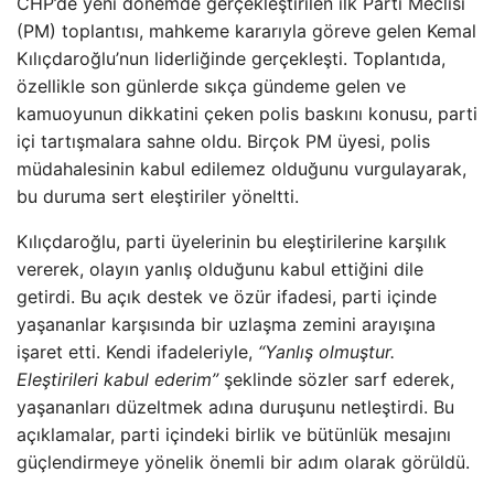
CHP’de yeni dönemde gerçekleştirilen ilk Parti Meclisi
(PM) toplantısı, mahkeme kararıyla göreve gelen Kemal
Kılıçdaroğlu’nun liderliğinde gerçekleşti. Toplantıda,
özellikle son günlerde sıkça gündeme gelen ve
kamuoyunun dikkatini çeken polis baskını konusu, parti
içi tartışmalara sahne oldu. Birçok PM üyesi, polis
müdahalesinin kabul edilemez olduğunu vurgulayarak,
bu duruma sert eleştiriler yöneltti.
Kılıçdaroğlu, parti üyelerinin bu eleştirilerine karşılık
vererek, olayın yanlış olduğunu kabul ettiğini dile
getirdi. Bu açık destek ve özür ifadesi, parti içinde
yaşananlar karşısında bir uzlaşma zemini arayışına
işaret etti. Kendi ifadeleriyle,
“Yanlış olmuştur.
Eleştirileri kabul ederim”
şeklinde sözler sarf ederek,
yaşananları düzeltmek adına duruşunu netleştirdi. Bu
açıklamalar, parti içindeki birlik ve bütünlük mesajını
güçlendirmeye yönelik önemli bir adım olarak görüldü.