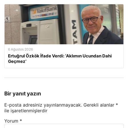
6 Ağustos 2026
Ertuğrul Özkök İfade Verdi: ‘Aklımın Ucundan Dahi
Geçmez’
Bir yanıt yazın
E-posta adresiniz yayınlanmayacak.
Gerekli alanlar
*
ile işaretlenmişlerdir
Yorum
*