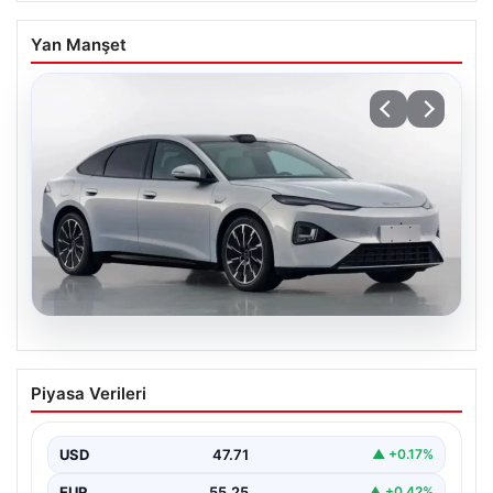
Yan Manşet
07.08.2026
BYD’nin yeni model hamlesi:
Piyasa Verileri
Otomotivde ‘erken eskitme’ dönemi mi
başlıyor?
USD
47.71
▲ +0.17%
EUR
55.25
▲ +0.42%