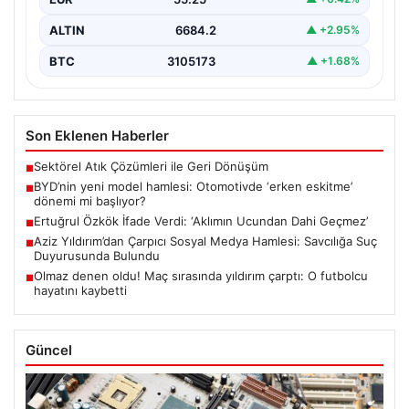
ALTIN
6684.2
▲ +2.95%
BTC
3105173
▲ +1.68%
Son Eklenen Haberler
Sektörel Atık Çözümleri ile Geri Dönüşüm
■
BYD’nin yeni model hamlesi: Otomotivde ‘erken eskitme’
■
dönemi mi başlıyor?
Ertuğrul Özkök İfade Verdi: ‘Aklımın Ucundan Dahi Geçmez’
■
Aziz Yıldırım’dan Çarpıcı Sosyal Medya Hamlesi: Savcılığa Suç
■
Duyurusunda Bulundu
Olmaz denen oldu! Maç sırasında yıldırım çarptı: O futbolcu
■
hayatını kaybetti
Güncel