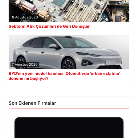
8 Ağustos 2026
Sektörel Atık Çözümleri ile Geri Dönüşüm
7 Ağustos 2026
BYD’nin yeni model hamlesi: Otomotivde ‘erken eskitme’
dönemi mi başlıyor?
Son Eklenen Firmalar