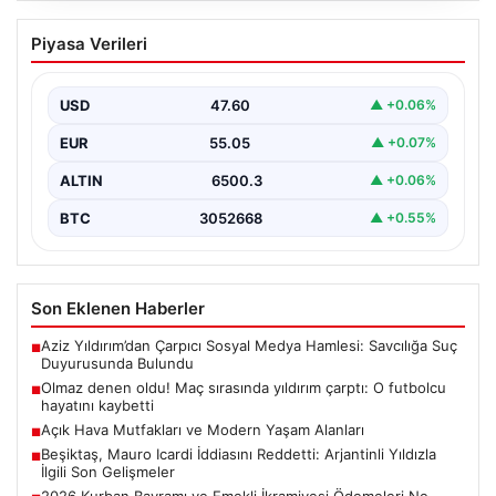
Olmaz denen oldu! Maç sırasında
Piyasa Verileri
yıldırım çarptı: O futbolcu hayatını
kaybetti
USD
47.60
▲ +0.06%
EUR
55.05
▲ +0.07%
ALTIN
6500.3
▲ +0.06%
BTC
3052668
▲ +0.55%
Son Eklenen Haberler
Aziz Yıldırım’dan Çarpıcı Sosyal Medya Hamlesi: Savcılığa Suç
■
Duyurusunda Bulundu
Olmaz denen oldu! Maç sırasında yıldırım çarptı: O futbolcu
■
hayatını kaybetti
Açık Hava Mutfakları ve Modern Yaşam Alanları
■
Beşiktaş, Mauro Icardi İddiasını Reddetti: Arjantinli Yıldızla
■
İlgili Son Gelişmeler
2026 Kurban Bayramı ve Emekli İkramiyesi Ödemeleri Ne