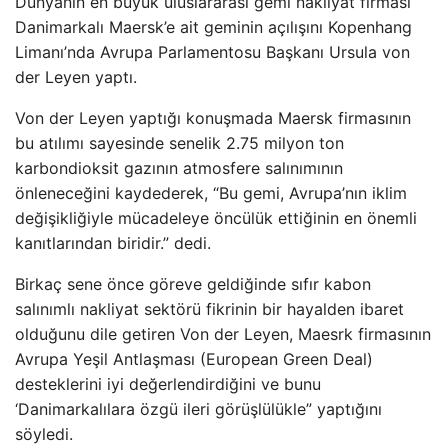
Dünyanın en büyük uluslararası gemi nakliyat firması
Danimarkalı Maersk’e ait geminin açılışını Kopenhang
Limanı’nda Avrupa Parlamentosu Başkanı Ursula von
der Leyen yaptı.
Von der Leyen yaptığı konuşmada Maersk firmasının
bu atılımı sayesinde senelik 2.75 milyon ton
karbondioksit gazının atmosfere salınımının
önleneceğini kaydederek, “Bu gemi, Avrupa’nın iklim
değişikliğiyle mücadeleye öncülük ettiğinin en önemli
kanıtlarından biridir.” dedi.
Birkaç sene önce göreve geldiğinde sıfır kabon
salınımlı nakliyat sektörü fikrinin bir hayalden ibaret
olduğunu dile getiren Von der Leyen, Maesrk firmasının
Avrupa Yeşil Antlaşması (European Green Deal)
desteklerini iyi değerlendirdiğini ve bunu
‘Danimarkalılara özgü ileri görüşlülükle” yaptığını
söyledi.