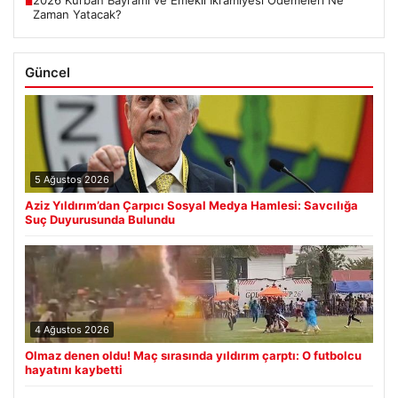
■
Zaman Yatacak?
Güncel
5 Ağustos 2026
Aziz Yıldırım’dan Çarpıcı Sosyal Medya Hamlesi: Savcılığa
Suç Duyurusunda Bulundu
4 Ağustos 2026
Olmaz denen oldu! Maç sırasında yıldırım çarptı: O futbolcu
hayatını kaybetti