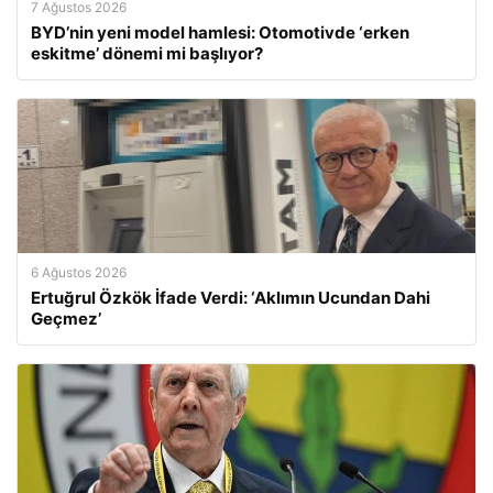
7 Ağustos 2026
BYD’nin yeni model hamlesi: Otomotivde ‘erken
eskitme’ dönemi mi başlıyor?
6 Ağustos 2026
Ertuğrul Özkök İfade Verdi: ‘Aklımın Ucundan Dahi
Geçmez’