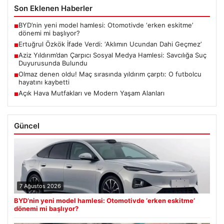
Son Eklenen Haberler
BYD’nin yeni model hamlesi: Otomotivde ‘erken eskitme’
■
dönemi mi başlıyor?
Ertuğrul Özkök İfade Verdi: ‘Aklımın Ucundan Dahi Geçmez’
■
Aziz Yıldırım’dan Çarpıcı Sosyal Medya Hamlesi: Savcılığa Suç
■
Duyurusunda Bulundu
Olmaz denen oldu! Maç sırasında yıldırım çarptı: O futbolcu
■
hayatını kaybetti
Açık Hava Mutfakları ve Modern Yaşam Alanları
■
Güncel
7 Ağustos 2026
BYD’nin yeni model hamlesi: Otomotivde ‘erken eskitme’
dönemi mi başlıyor?