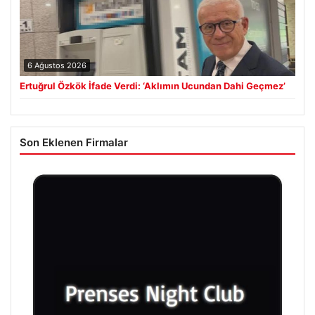
6 Ağustos 2026
Ertuğrul Özkök İfade Verdi: ‘Aklımın Ucundan Dahi Geçmez’
Son Eklenen Firmalar