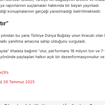
 raporlarının suçlamaları hakkında bir beyan yayınladı.
diği konuşmalarının gerçeği yansıtmadığı belirtilmektedir.
ır”
5 yılından bu yana Türkiye Dünya Buğday unun ihracatı ola
n halkı yanıltma amacına sahip olduğunu vurguladı.
yda” ithalata bağımlı “olur, performans 18 milyon ton ve 7-
yet yönünde paylaşılan halkın açık bir dezenformasyonudur ve
vj3ts
m)
26 Temmuz 2025