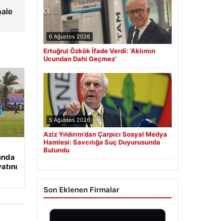
hale
6 Ağustos 2026
Ertuğrul Özkök İfade Verdi: ‘Aklımın
Ucundan Dahi Geçmez’
5 Ağustos 2026
Aziz Yıldırım’dan Çarpıcı Sosyal Medya
Hamlesi: Savcılığa Suç Duyurusunda
Bulundu
ında
yatını
Son Eklenen Firmalar