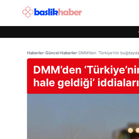
Haberler
›
Güncel Haberler
›
DMM’den ‘Türkiye’nin buğdayda it
DMM’den ‘Türkiye’ni
hale geldiği’ iddiala