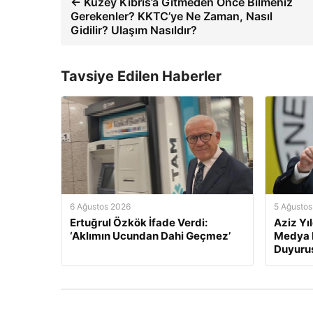
← Kuzey Kıbrıs’a Gitmeden Önce Bilmeniz
Gerekenler? KKTC’ye Ne Zaman, Nasıl
Gidilir? Ulaşım Nasıldır?
Tavsiye Edilen Haberler
6 Ağustos 2026
5 Ağustos
Ertuğrul Özkök İfade Verdi:
Aziz Yı
‘Aklımın Ucundan Dahi Geçmez’
Medya H
Duyuru