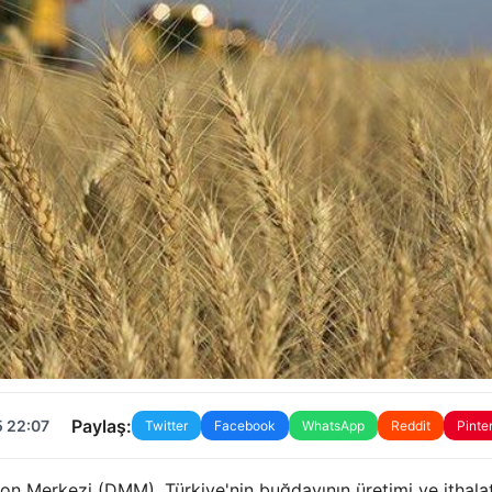
Paylaş:
5 22:07
Twitter
Facebook
WhatsApp
Reddit
Pinte
on Merkezi (DMM), Türkiye'nin buğdayının üretimi ve ithalat