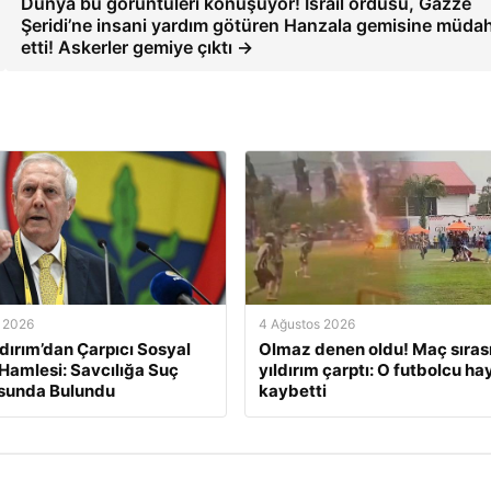
Dünya bu görüntüleri konuşuyor! İsrail ordusu, Gazze
Şeridi’ne insani yardım götüren Hanzala gemisine müda
etti! Askerler gemiye çıktı →
 2026
4 Ağustos 2026
ldırım’dan Çarpıcı Sosyal
Olmaz denen oldu! Maç sıras
amlesi: Savcılığa Suç
yıldırım çarptı: O futbolcu ha
sunda Bulundu
kaybetti