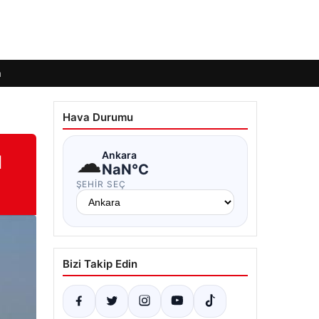
m
Hava Durumu
ı
☁
Ankara
NaN°C
ŞEHIR SEÇ
Bizi Takip Edin