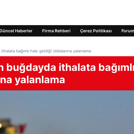
Güncel Haberler
Firma Rehberi
Çerez Politikası
Foru
halata bağımlı hale geldiği’ iddialarına yalanlama
n buğdayda ithalata bağıml
rına yalanlama