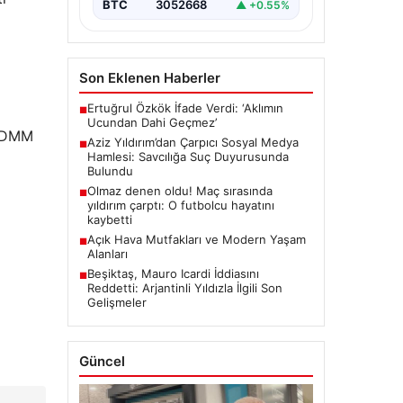
BTC
3052668
▲ +0.55%
Son Eklenen Haberler
Ertuğrul Özkök İfade Verdi: ‘Aklımın
■
Ucundan Dahi Geçmez’
n DMM
Aziz Yıldırım’dan Çarpıcı Sosyal Medya
■
Hamlesi: Savcılığa Suç Duyurusunda
Bulundu
Olmaz denen oldu! Maç sırasında
■
yıldırım çarptı: O futbolcu hayatını
kaybetti
Açık Hava Mutfakları ve Modern Yaşam
■
Alanları
Beşiktaş, Mauro Icardi İddiasını
■
Reddetti: Arjantinli Yıldızla İlgili Son
Gelişmeler
Güncel