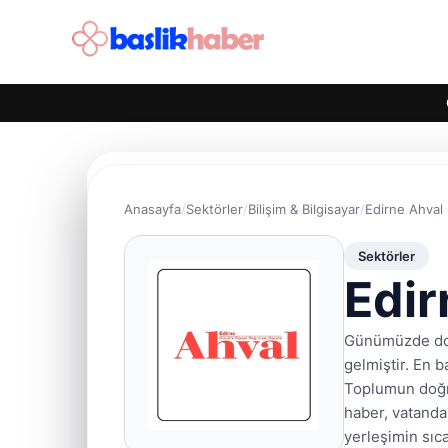
Anasayfa
Sektörler
Bilişim & Bilgisayar
Edirne Ahval
Sektörler
Edir
Günümüzde doğr
gelmiştir. En 
Toplumun doğru 
haber, vatandaş
yerleşimin sıc