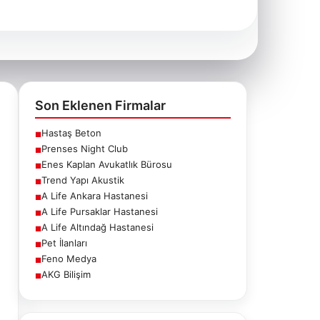
Son Eklenen Firmalar
Hastaş Beton
■
Prenses Night Club
■
Enes Kaplan Avukatlık Bürosu
■
Trend Yapı Akustik
■
A Life Ankara Hastanesi
■
A Life Pursaklar Hastanesi
■
A Life Altındağ Hastanesi
■
Pet İlanları
■
Feno Medya
■
AKG Bilişim
■