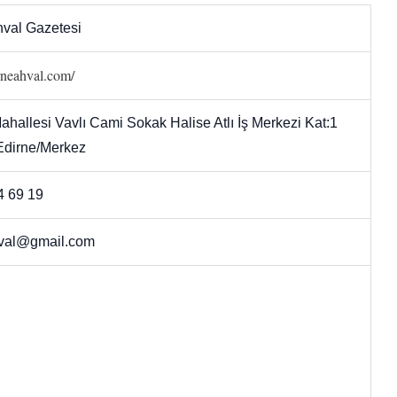
hval Gazetesi
irneahval.com/
hallesi Vavlı Cami Sokak Halise Atlı İş Merkezi Kat:1
 Edirne/Merkez
4 69 19
val@gmail.com