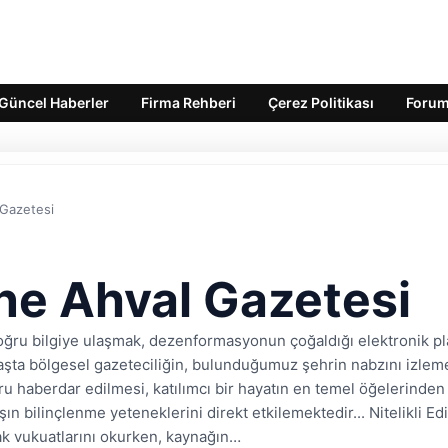
Güncel Haberler
Firma Rehberi
Çerez Politikası
Foru
 Gazetesi
ne Ahval Gazetesi
u bilgiye ulaşmak, dezenformasyonun çoğaldığı elektronik pla
başta bölgesel gazeteciliğin, bulunduğumuz şehrin nabzını izl
haberdar edilmesi, katılımcı bir hayatın en temel öğelerinden bir
ın bilinçlenme yeteneklerini direkt etkilemektedir... Nitelikli E
ak vukuatlarını okurken, kaynağın…