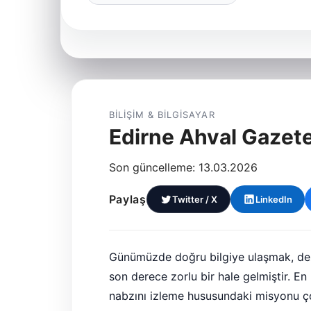
BILIŞIM & BILGISAYAR
Edirne Ahval Gazete
Son güncelleme: 13.03.2026
Paylaş
Twitter / X
LinkedIn
Günümüzde doğru bilgiye ulaşmak, dez
son derece zorlu bir hale gelmiştir. E
nabzını izleme hususundaki misyonu ç