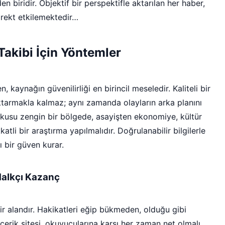
en biridir. Objektif bir perspektifle aktarılan her haber,
irekt etkilemektedir…
 Takibi İçin Yöntemler
, kaynağın güvenilirliği en birincil meseledir. Kaliteli bir
aktarmakla kalmaz; aynı zamanda olayların arka planını
dokusu zengin bir bölgede, asayişten ekonomiye, kültür
tli bir araştırma yapılmalıdır. Doğrulanabilir bilgilerle
cı bir güven kurar.
Halkçı Kazanç
ir alandır. Hakikatleri eğip bükmeden, olduğu gibi
içerik sitesi, okuyucularına karşı her zaman net olmalı