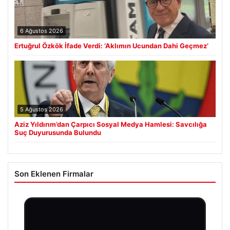
6 Ağustos 2026
Ertuğrul Özkök İfade Verdi: ‘Aklımın Ucundan Dahi Geçmez’
5 Ağustos 2026
Aziz Yıldırım’dan Çarpıcı Sosyal Medya Hamlesi: Savcılığa
Suç Duyurusunda Bulundu
Son Eklenen Firmalar