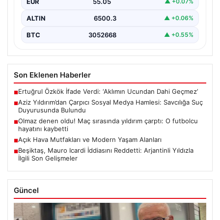
EUR
55.05
▲ +0.07%
ve…
ALTIN
6500.3
▲ +0.06%
BTC
3052668
▲ +0.55%
Son Eklenen Haberler
Ertuğrul Özkök İfade Verdi: ‘Aklımın Ucundan Dahi Geçmez’
■
Aziz Yıldırım’dan Çarpıcı Sosyal Medya Hamlesi: Savcılığa Suç
■
Duyurusunda Bulundu
Olmaz denen oldu! Maç sırasında yıldırım çarptı: O futbolcu
■
hayatını kaybetti
Açık Hava Mutfakları ve Modern Yaşam Alanları
■
Beşiktaş, Mauro Icardi İddiasını Reddetti: Arjantinli Yıldızla
■
İlgili Son Gelişmeler
Güncel