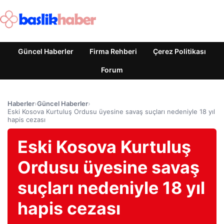
Güncel Haberler
Firma Rehberi
Çerez Politikası
Forum
Haberler
›
Güncel Haberler
›
Eski Kosova Kurtuluş Ordusu üyesine savaş suçları nedeniyle 18 yıl
hapis cezası
Eski Kosova Kurtuluş
Ordusu üyesine savaş
suçları nedeniyle 18 yıl
hapis cezası