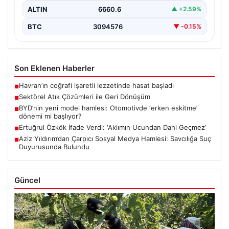
ALTIN
6660.6
▲ +2.59%
BTC
3094576
▼ -0.15%
Son Eklenen Haberler
Havran’ın coğrafi işaretli lezzetinde hasat başladı
■
Sektörel Atık Çözümleri ile Geri Dönüşüm
■
BYD’nin yeni model hamlesi: Otomotivde ‘erken eskitme’
■
dönemi mi başlıyor?
Ertuğrul Özkök İfade Verdi: ‘Aklımın Ucundan Dahi Geçmez’
■
Aziz Yıldırım’dan Çarpıcı Sosyal Medya Hamlesi: Savcılığa Suç
■
Duyurusunda Bulundu
Güncel