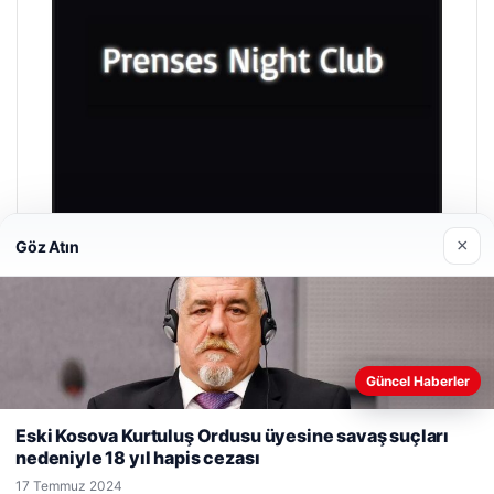
×
Göz Atın
Prenses Night Club
29 Nisan 2026
Güncel Haberler
Web sitemizi nasıl kullandığınızı daha iyi anlayabilmek,
deneyiminizi kişiselleştirmek ve geliştirmek amacıyla çerezler
Eski Kosova Kurtuluş Ordusu üyesine savaş suçları
kullanıyoruz.
Çerez Politikamız
nedeniyle 18 yıl hapis cezası
Reddet
Kabul Et
17 Temmuz 2024