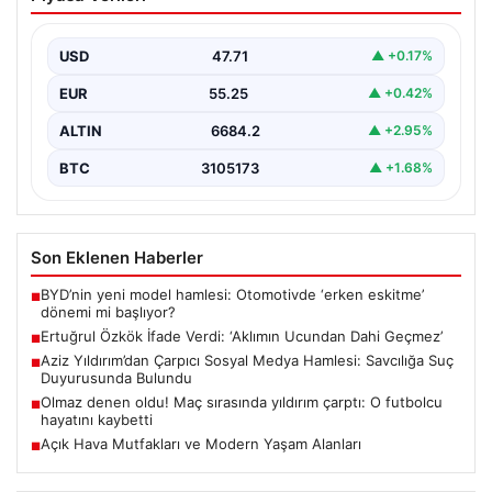
Ucundan Dahi Geçmez’
Gazeteci ve yazar Ertuğrul Özkök, Cumhurbaşkanı
Recep Tayyip Erdoğan’a yönelik sosyal medya
USD
47.71
▲ +0.17%
paylaşımları ve…
EUR
55.25
▲ +0.42%
ALTIN
6684.2
▲ +2.95%
BTC
3105173
▲ +1.68%
Son Eklenen Haberler
BYD’nin yeni model hamlesi: Otomotivde ‘erken eskitme’
■
dönemi mi başlıyor?
Ertuğrul Özkök İfade Verdi: ‘Aklımın Ucundan Dahi Geçmez’
■
Aziz Yıldırım’dan Çarpıcı Sosyal Medya Hamlesi: Savcılığa Suç
■
Duyurusunda Bulundu
Olmaz denen oldu! Maç sırasında yıldırım çarptı: O futbolcu
■
hayatını kaybetti
Açık Hava Mutfakları ve Modern Yaşam Alanları
■