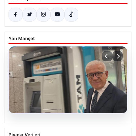
Yan Manşet
06.08.2026
Ertuğrul Özkök İfade Verdi: ‘Aklımın
Piyasa Verileri