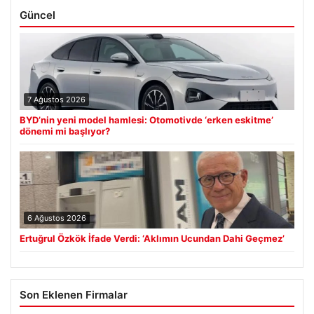
Güncel
7 Ağustos 2026
BYD’nin yeni model hamlesi: Otomotivde ‘erken eskitme’
dönemi mi başlıyor?
6 Ağustos 2026
Ertuğrul Özkök İfade Verdi: ‘Aklımın Ucundan Dahi Geçmez’
Son Eklenen Firmalar