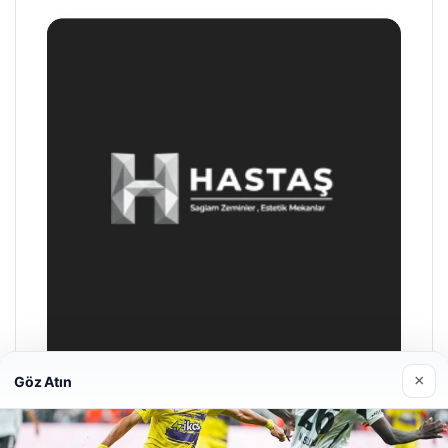
×
Göz Atın
Prenses Night Club
29 Nisan 2026