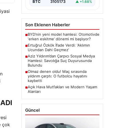
BTC
3105173
▲ +1.68%
iyasi
Son Eklenen Haberler
BYD’nin yeni model hamlesi: Otomotivde
■
‘erken eskitme’ dönemi mi başlıyor?
Ertuğrul Özkök İfade Verdi: ‘Aklımın
■
Ucundan Dahi Geçmez’
Aziz Yıldırım’dan Çarpıcı Sosyal Medya
■
Hamlesi: Savcılığa Suç Duyurusunda
Bulundu
Olmaz denen oldu! Maç sırasında
■
an
yıldırım çarptı: O futbolcu hayatını
i
kaybetti
Açık Hava Mutfakları ve Modern Yaşam
■
Alanları
LADI
Güncel
esi
e çok