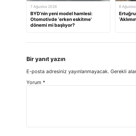
7 Ağustos 2026
6 Ağustos
BYD’nin yeni model hamlesi:
Ertuğru
Otomotivde ‘erken eskitme’
‘Aklımı
dönemi mi başlıyor?
Bir yanıt yazın
E-posta adresiniz yayınlanmayacak.
Gerekli ala
Yorum
*