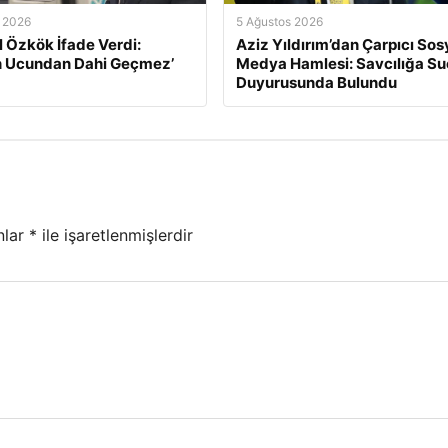
 2026
5 Ağustos 2026
l Özkök İfade Verdi:
Aziz Yıldırım’dan Çarpıcı Sos
n Ucundan Dahi Geçmez’
Medya Hamlesi: Savcılığa Su
Duyurusunda Bulundu
nlar
*
ile işaretlenmişlerdir