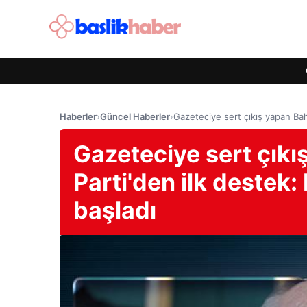
Haberler
›
Güncel Haberler
›
Gazeteciye sert çıkış yapan Bah
Gazeteciye sert çıkı
Parti'den ilk destek
başladı