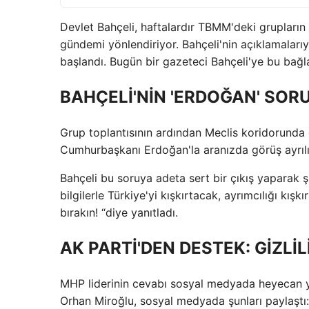
Devlet Bahçeli, haftalardır TBMM'deki grupların t
gündemi yönlendiriyor. Bahçeli'nin açıklamalarıy
başlandı. Bugün bir gazeteci Bahçeli'ye bu bağl
BAHÇELİ'NİN 'ERDOĞAN' SOR
Grup toplantısının ardından Meclis koridorunda
Cumhurbaşkanı Erdoğan'la aranızda görüş ayrılı
Bahçeli bu soruya adeta sert bir çıkış yaparak ş
bilgilerle Türkiye'yi kışkırtacak, ayrımcılığı k
bırakın! “diye yanıtladı.
AK PARTİ'DEN DESTEK: GİZLİ
MHP liderinin cevabı sosyal medyada heyecan ya
Orhan Miroğlu, sosyal medyada şunları paylaştı: