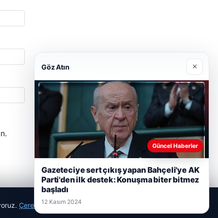
×
Göz Atın
n.
Güncel Haberler
Gazeteciye sert çıkış yapan Bahçeli'ye AK
Parti'den ilk destek: Konuşma biter bitmez
başladı
12 Kasım 2024
ıyoruz.
Çerez Politikamız
Reddet
Kabul Et