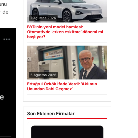
unu
r de
7 Ağustos 2026
BYD’nin yeni model hamlesi:
Otomotivde ‘erken eskitme’ dönemi mi
başlıyor?
6 Ağustos 2026
Ertuğrul Özkök İfade Verdi: ‘Aklımın
Ucundan Dahi Geçmez’
Son Eklenen Firmalar