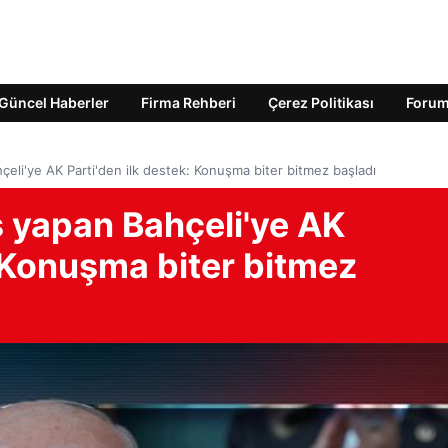
Güncel Haberler
Firma Rehberi
Çerez Politikası
Foru
çeli'ye AK Parti'den ilk destek: Konuşma biter bitmez başladı
ş yapan Bahçeli'ye AK
: Konuşma biter bitmez