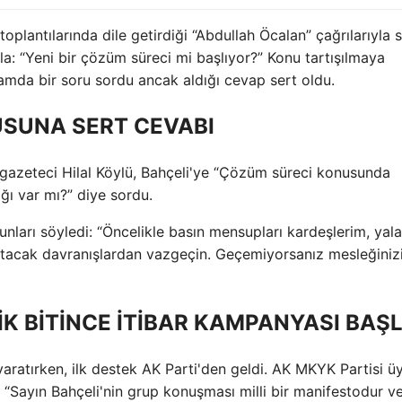
oplantılarında dile getirdiği “Abdullah Öcalan” çağrılarıyla s
la: “Yeni bir çözüm süreci mi başlıyor?” Konu tartışılmaya
amda bir soru sordu ancak aldığı cevap sert oldu.
USUNA SERT CEVABI
 gazeteci Hilal Köylü, Bahçeli'ye “Çözüm süreci konusunda
ğı var mı?” diye sordu.
unları söyledi: “Öncelikle basın mensupları kardeşlerim, yal
ışkırtacak davranışlardan vazgeçin. Geçemiyorsanız mesleğiniz
LİK BİTİNCE İTİBAR KAMPANYASI BAŞ
ratırken, ilk destek AK Parti'den geldi. AK MKYK Partisi üy
 “Sayın Bahçeli'nin grup konuşması milli bir manifestodur v