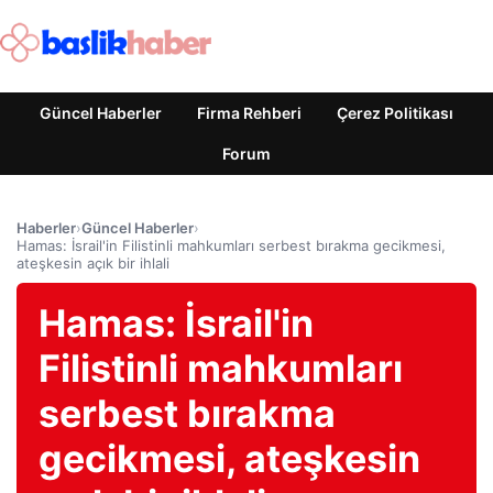
Güncel Haberler
Firma Rehberi
Çerez Politikası
Forum
Haberler
›
Güncel Haberler
›
Hamas: İsrail'in Filistinli mahkumları serbest bırakma gecikmesi,
ateşkesin açık bir ihlali
Hamas: İsrail'in
Filistinli mahkumları
serbest bırakma
gecikmesi, ateşkesin