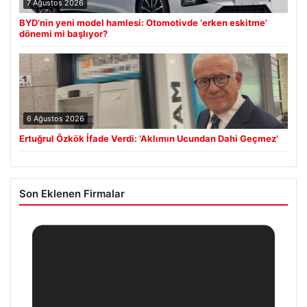
7 Ağustos 2026
BYD’nin yeni model hamlesi: Otomotivde ‘erken eskitme’
dönemi mi başlıyor?
6 Ağustos 2026
Ertuğrul Özkök İfade Verdi: ‘Aklımın Ucundan Dahi Geçmez’
Son Eklenen Firmalar