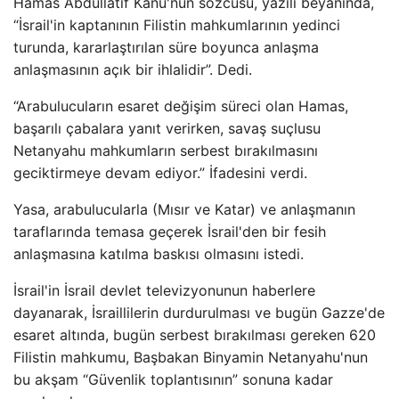
Hamas Abdullatif Kanu'nun sözcüsü, yazılı beyanında,
“İsrail'in kaptanının Filistin mahkumlarının yedinci
turunda, kararlaştırılan süre boyunca anlaşma
anlaşmasının açık bir ihlalidir”. Dedi.
“Arabulucuların esaret değişim süreci olan Hamas,
başarılı çabalara yanıt verirken, savaş suçlusu
Netanyahu mahkumların serbest bırakılmasını
geciktirmeye devam ediyor.” İfadesini verdi.
Yasa, arabulucularla (Mısır ve Katar) ve anlaşmanın
taraflarında temasa geçerek İsrail'den bir fesih
anlaşmasına katılma baskısı olmasını istedi.
İsrail'in İsrail devlet televizyonunun haberlere
dayanarak, İsraillilerin durdurulması ve bugün Gazze'de
esaret altında, bugün serbest bırakılması gereken 620
Filistin mahkumu, Başbakan Binyamin Netanyahu'nun
bu akşam “Güvenlik toplantısının” sonuna kadar