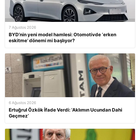
7 Ağustos 2026
BYD’nin yeni model hamlesi: Otomotivde ‘erken
eskitme’ dönemi mi başlıyor?
6 Ağustos 2026
Ertuğrul Özkök İfade Verdi: ‘Aklımın Ucundan Dahi
Geçmez’