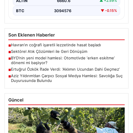
ALTIN
6660.6
▲ +2.59%
BTC
3094576
▼ -0.15%
Son Eklenen Haberler
Havran’ın coğrafi işaretli lezzetinde hasat başladı
■
Sektörel Atık Çözümleri ile Geri Dönüşüm
■
BYD’nin yeni model hamlesi: Otomotivde ‘erken eskitme’
■
dönemi mi başlıyor?
Ertuğrul Özkök İfade Verdi: ‘Aklımın Ucundan Dahi Geçmez’
■
Aziz Yıldırım’dan Çarpıcı Sosyal Medya Hamlesi: Savcılığa Suç
■
Duyurusunda Bulundu
Güncel