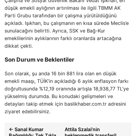
Çalışma ve Sosyal Güvenlik Bakanı Vedat Işıkhan, en
düşük emekli aylığının artırılması ile ilgili TBMM AK
Parti Grubu tarafından bir çalışma yürütüldüğünü
açıkladı. Işıkhan, bu çalışmanın en kısa sürede Meclis’e
sunulacağını belirtti. Ayrıca, SSK ve Bağ-Kur
emeklilerinin aylıklarının farklı oranlarda artacağına
dikkat çekti.
Son Durum ve Beklentiler
Son olarak, şu anda 16 bin 881 lira olan en düşük
emekli maaşı, TÜİK’in açıkladığı 6 aylık enflasyon farkı
doğrultusunda %12,19 oranında artışla 18,938,77 TL’ye
yükselmiş durumda. Bu konudaki gelişmeleri ve
detayları takip etmek için baslikhaber.com.tr adresini
ziyaret edebilirsiniz.
← Sanal Kumar
Attila Szalai’nin
Bağımlılığı: Tek Tıkla
beklenmedik transferi!