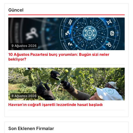
Güncel
9 Ağustos 2026
10 Ağustos Pazartesi burç yorumları: Bugün sizi neler
bekliyor?
8 Ağustos 2026
Havran’ın coğrafi işaretli lezzetinde hasat başladı
Son Eklenen Firmalar