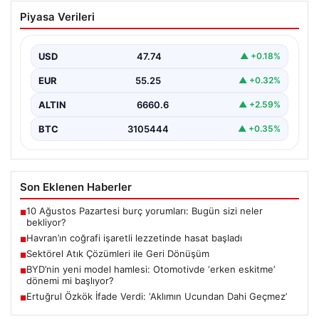
Havran’ın coğrafi işaretli lezzetinde
Piyasa Verileri
hasat başladı
{“title”: “Havran’ın Coğrafi İşaretli Lezzeti: Siyah İncirde
Hasat Sezonu Başladı”, “content”: “ Türkiye’nin önemli…
USD
47.74
▲ +0.18%
EUR
55.25
▲ +0.32%
ALTIN
6660.6
▲ +2.59%
BTC
3105444
▲ +0.35%
Son Eklenen Haberler
10 Ağustos Pazartesi burç yorumları: Bugün sizi neler
■
bekliyor?
Havran’ın coğrafi işaretli lezzetinde hasat başladı
■
Sektörel Atık Çözümleri ile Geri Dönüşüm
■
BYD’nin yeni model hamlesi: Otomotivde ‘erken eskitme’
■
dönemi mi başlıyor?
Ertuğrul Özkök İfade Verdi: ‘Aklımın Ucundan Dahi Geçmez’
■