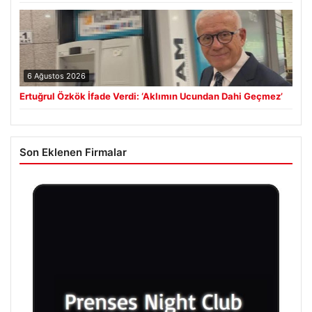
6 Ağustos 2026
Ertuğrul Özkök İfade Verdi: ‘Aklımın Ucundan Dahi Geçmez’
Son Eklenen Firmalar