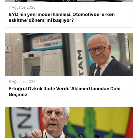
7 Ağustos 2026
BYD’nin yeni model hamlesi: Otomotivde ‘erken
eskitme’ dönemi mi başlıyor?
6 Ağustos 2026
Ertuğrul Özkök İfade Verdi: ‘Aklımın Ucundan Dahi
Geçmez’