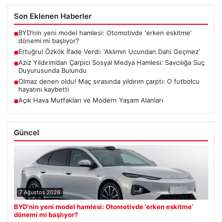
Son Eklenen Haberler
BYD’nin yeni model hamlesi: Otomotivde ‘erken eskitme’
■
dönemi mi başlıyor?
Ertuğrul Özkök İfade Verdi: ‘Aklımın Ucundan Dahi Geçmez’
■
Aziz Yıldırım’dan Çarpıcı Sosyal Medya Hamlesi: Savcılığa Suç
■
Duyurusunda Bulundu
Olmaz denen oldu! Maç sırasında yıldırım çarptı: O futbolcu
■
hayatını kaybetti
Açık Hava Mutfakları ve Modern Yaşam Alanları
■
Güncel
7 Ağustos 2026
BYD’nin yeni model hamlesi: Otomotivde ‘erken eskitme’
dönemi mi başlıyor?