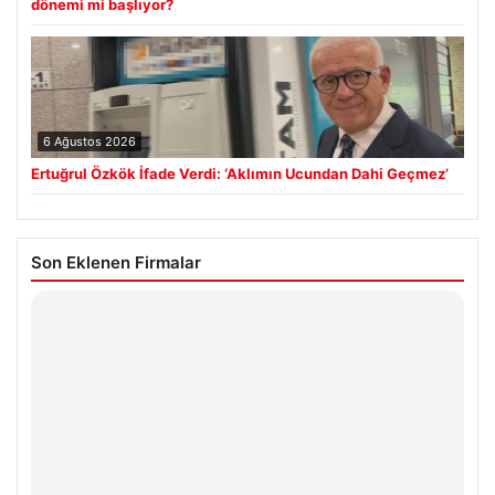
dönemi mi başlıyor?
6 Ağustos 2026
Ertuğrul Özkök İfade Verdi: ‘Aklımın Ucundan Dahi Geçmez’
Son Eklenen Firmalar