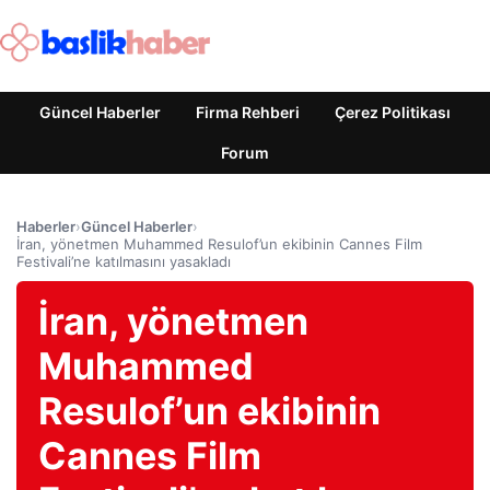
Güncel Haberler
Firma Rehberi
Çerez Politikası
Forum
Haberler
›
Güncel Haberler
›
İran, yönetmen Muhammed Resulof’un ekibinin Cannes Film
Festivali’ne katılmasını yasakladı
İran, yönetmen
Muhammed
Resulof’un ekibinin
Cannes Film