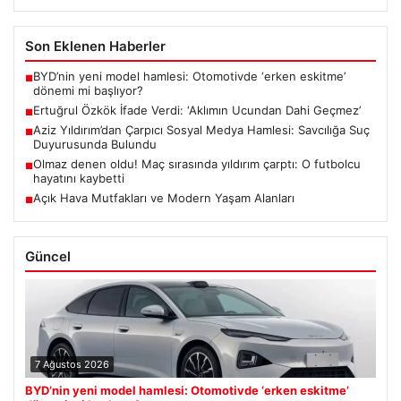
Son Eklenen Haberler
BYD’nin yeni model hamlesi: Otomotivde ‘erken eskitme’
■
dönemi mi başlıyor?
Ertuğrul Özkök İfade Verdi: ‘Aklımın Ucundan Dahi Geçmez’
■
Aziz Yıldırım’dan Çarpıcı Sosyal Medya Hamlesi: Savcılığa Suç
■
Duyurusunda Bulundu
Olmaz denen oldu! Maç sırasında yıldırım çarptı: O futbolcu
■
hayatını kaybetti
Açık Hava Mutfakları ve Modern Yaşam Alanları
■
Güncel
7 Ağustos 2026
BYD’nin yeni model hamlesi: Otomotivde ‘erken eskitme’