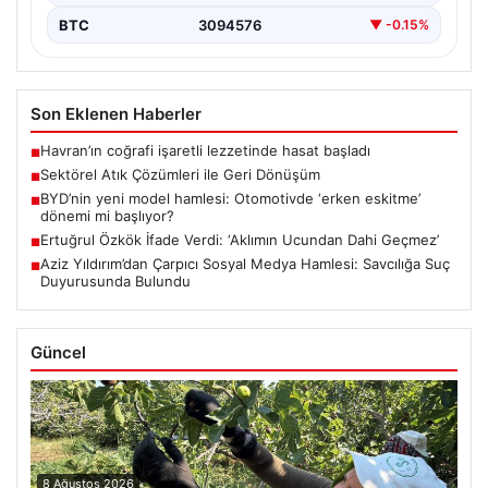
BTC
3094576
▼ -0.15%
Son Eklenen Haberler
Havran’ın coğrafi işaretli lezzetinde hasat başladı
■
Sektörel Atık Çözümleri ile Geri Dönüşüm
■
BYD’nin yeni model hamlesi: Otomotivde ‘erken eskitme’
■
dönemi mi başlıyor?
Ertuğrul Özkök İfade Verdi: ‘Aklımın Ucundan Dahi Geçmez’
■
Aziz Yıldırım’dan Çarpıcı Sosyal Medya Hamlesi: Savcılığa Suç
■
Duyurusunda Bulundu
Güncel
8 Ağustos 2026