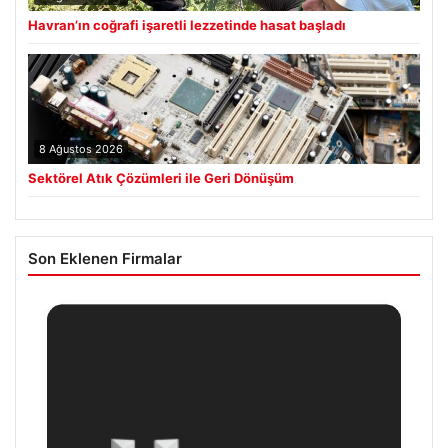
Havran’ın coğrafi işaretli lezzetinde hasat başladı
8 Ağustos 2026
Sektörel Atık Çözümleri ile Geri Dönüşüm
Son Eklenen Firmalar