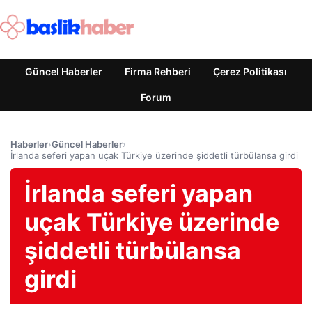
Güncel Haberler
Firma Rehberi
Çerez Politikası
Forum
Haberler
›
Güncel Haberler
›
İrlanda seferi yapan uçak Türkiye üzerinde şiddetli türbülansa girdi
İrlanda seferi yapan
uçak Türkiye üzerinde
şiddetli türbülansa
girdi