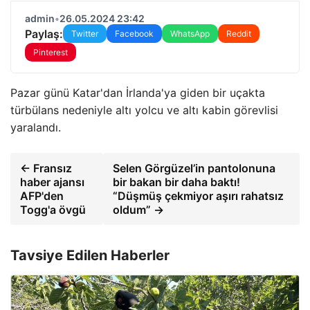
admin
•
26.05.2024 23:42
Paylaş:
Twitter
Facebook
WhatsApp
Reddit
Pinterest
Pazar günü Katar'dan İrlanda'ya giden bir uçakta
türbülans nedeniyle altı yolcu ve altı kabin görevlisi
yaralandı.
← Fransız
Selen Görgüzel’in pantolonuna
haber ajansı
bir bakan bir daha baktı!
AFP'den
“Düşmüş çekmiyor aşırı rahatsız
Togg'a övgü
oldum” →
Tavsiye Edilen Haberler