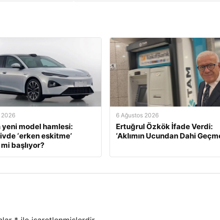
 2026
6 Ağustos 2026
 yeni model hamlesi:
Ertuğrul Özkök İfade Verdi:
vde ‘erken eskitme’
‘Aklımın Ucundan Dahi Geçm
mi başlıyor?