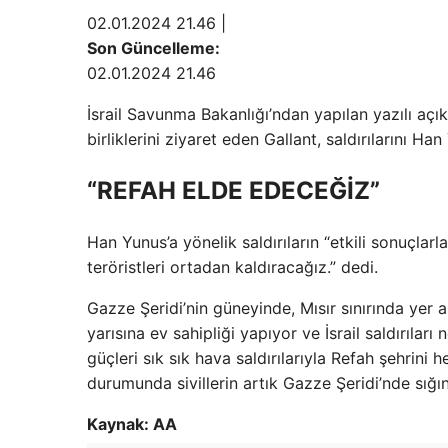
02.01.2024 21.46 |
Son Güncelleme:
02.01.2024 21.46
İsrail Savunma Bakanlığı’ndan yapılan yazılı açı
birliklerini ziyaret eden Gallant, saldırılarını Ha
“REFAH ELDE EDECEĞİZ”
Han Yunus’a yönelik saldırıların “etkili sonuçlarl
teröristleri ortadan kaldıracağız.” dedi.
Gazze Şeridi’nin güneyinde, Mısır sınırında yer 
yarısına ev sahipliği yapıyor ve İsrail saldırıları 
güçleri sık sık hava saldırılarıyla Refah şehrini h
durumunda sivillerin artık Gazze Şeridi’nde sığ
Kaynak: AA