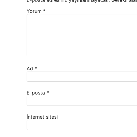
E-posta adresiniz yayınlanmayacak.
Gerekli ala
Yorum
*
Ad
*
E-posta
*
İnternet sitesi