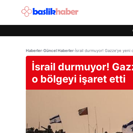
Haberler
›
Güncel Haberler
›
İsrail durmuyor! Gazze’ye yeni o
İsrail durmuyor! Gaz
o bölgeyi işaret etti