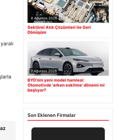
8 Ağustos 2026
Sektörel Atık Çözümleri ile Geri
Dönüşüm
yaralı
7 Ağustos 2026
larla
BYD’nin yeni model hamlesi:
Otomotivde ‘erken eskitme’ dönemi mi
başlıyor?
Son Eklenen Firmalar
kaz