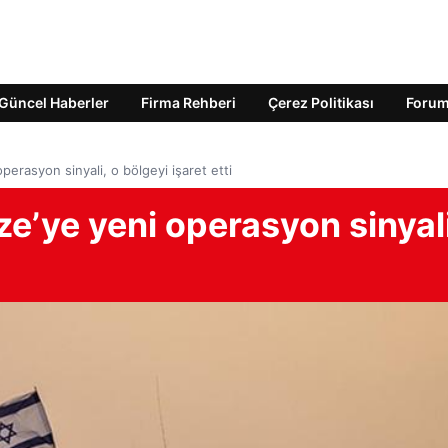
Güncel Haberler
Firma Rehberi
Çerez Politikası
Foru
perasyon sinyali, o bölgeyi işaret etti
ze’ye yeni operasyon sinyali