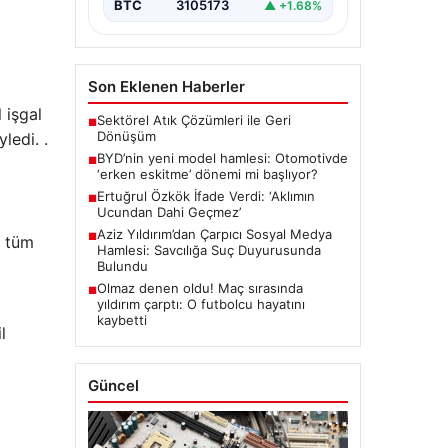
BTC
3105173
▲ +1.68%
Son Eklenen Haberler
 işgal
Sektörel Atık Çözümleri ile Geri
■
Dönüşüm
ledi. .
BYD’nin yeni model hamlesi: Otomotivde
■
‘erken eskitme’ dönemi mi başlıyor?
Ertuğrul Özkök İfade Verdi: ‘Aklımın
■
Ucundan Dahi Geçmez’
Aziz Yıldırım’dan Çarpıcı Sosyal Medya
■
i tüm
Hamlesi: Savcılığa Suç Duyurusunda
Bulundu
Olmaz denen oldu! Maç sırasında
■
yıldırım çarptı: O futbolcu hayatını
kaybetti
l
Güncel