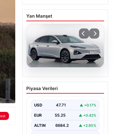
Yan Manşet
07.08.2026
BYD’nin yeni model
Piyasa Verileri
hamlesi: Otomotivde
‘erken eskitme’ dönemi
mi başlıyor?
USD
47.71
▲ +0.17%
EUR
55.25
▲ +0.42%
rest
ALTIN
6684.2
▲ +2.95%