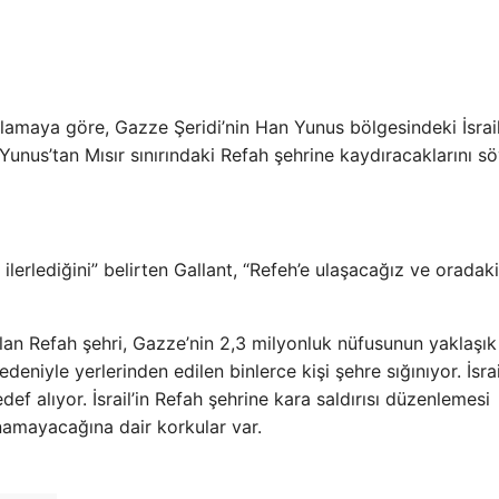
klamaya göre, Gazze Şeridi’nin Han Yunus bölgesindeki İsrail
n Yunus’tan Mısır sınırındaki Refah şehrine kaydıracaklarını söy
a ilerlediğini” belirten Gallant, “Refeh’e ulaşacağız ve oradak
alan Refah şehri, Gazze’nin 2,3 milyonluk nüfusunun yaklaşık
nedeniyle yerlerinden edilen binlerce kişi şehre sığınıyor. İsrai
edef alıyor. İsrail’in Refah şehrine kara saldırısı düzenlemesi
ınamayacağına dair korkular var.