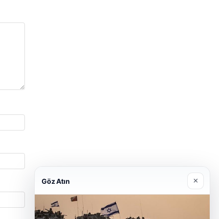
×
Göz Atın