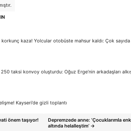
ıştır.
IN
korkunç kaza! Yolcular otobüste mahsur kaldı: Çok sayıda 
250 taksi konvoy oluşturdu: Oğuz Erge’nin arkadaşları alkış
 gelişme! Kayseri’de gizli toplantı
yati önem taşıyor!
Depremzede anne: ‘Çocuklarımla en
altında helalleştim’ →