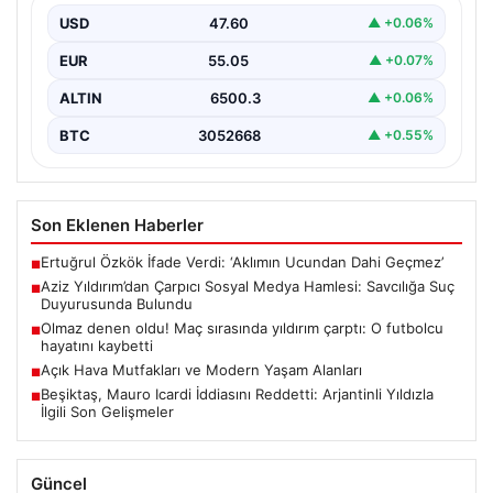
USD
47.60
▲ +0.06%
Fenerbahçe Başkanı Aziz Yıldırım, son günlerde artan
sosyal medya paylaşımlarıyla gündeme geldi. Kendisi
EUR
55.05
▲ +0.07%
ve…
ALTIN
6500.3
▲ +0.06%
BTC
3052668
▲ +0.55%
Son Eklenen Haberler
Ertuğrul Özkök İfade Verdi: ‘Aklımın Ucundan Dahi Geçmez’
■
Aziz Yıldırım’dan Çarpıcı Sosyal Medya Hamlesi: Savcılığa Suç
■
Duyurusunda Bulundu
Olmaz denen oldu! Maç sırasında yıldırım çarptı: O futbolcu
■
hayatını kaybetti
Açık Hava Mutfakları ve Modern Yaşam Alanları
■
Beşiktaş, Mauro Icardi İddiasını Reddetti: Arjantinli Yıldızla
■
İlgili Son Gelişmeler
Güncel