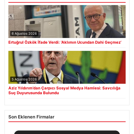
6 Ağustos 2026
Ertuğrul Özkök İfade Verdi: ‘Aklımın Ucundan Dahi Geçmez’
5 Ağustos 2026
Aziz Yıldırım’dan Çarpıcı Sosyal Medya Hamlesi: Savcılığa
Suç Duyurusunda Bulundu
Son Eklenen Firmalar