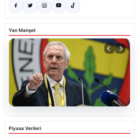
Yan Manşet
05.08.2026
Aziz Yıldırım’dan Çarpıcı Sosyal Medya
Piyasa Verileri
Hamlesi: Savcılığa Suç Duyurusunda
Bulundu