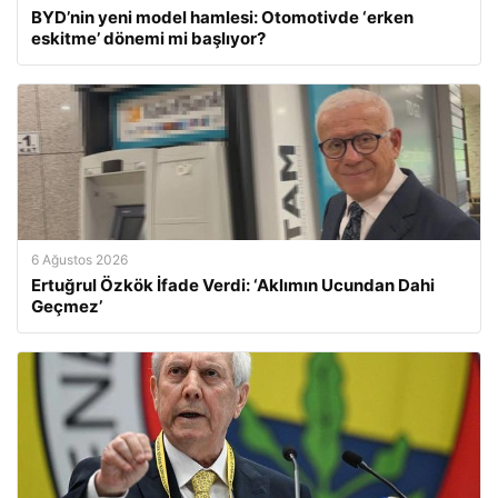
BYD’nin yeni model hamlesi: Otomotivde ‘erken
eskitme’ dönemi mi başlıyor?
6 Ağustos 2026
Ertuğrul Özkök İfade Verdi: ‘Aklımın Ucundan Dahi
Geçmez’