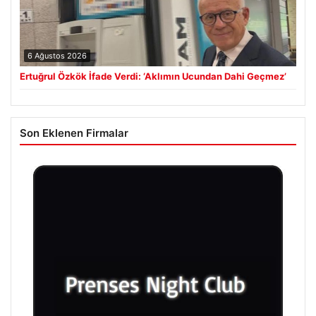
6 Ağustos 2026
Ertuğrul Özkök İfade Verdi: ‘Aklımın Ucundan Dahi Geçmez’
Son Eklenen Firmalar