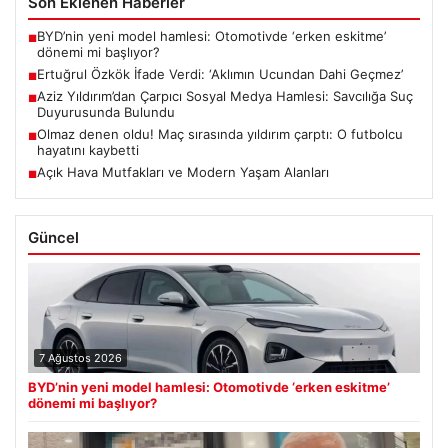
Son Eklenen Haberler
BYD’nin yeni model hamlesi: Otomotivde ‘erken eskitme’
■
dönemi mi başlıyor?
Ertuğrul Özkök İfade Verdi: ‘Aklımın Ucundan Dahi Geçmez’
■
Aziz Yıldırım’dan Çarpıcı Sosyal Medya Hamlesi: Savcılığa Suç
■
Duyurusunda Bulundu
Olmaz denen oldu! Maç sırasında yıldırım çarptı: O futbolcu
■
hayatını kaybetti
Açık Hava Mutfakları ve Modern Yaşam Alanları
■
Güncel
7 Ağustos 2026
BYD’nin yeni model hamlesi: Otomotivde ‘erken eskitme’
dönemi mi başlıyor?