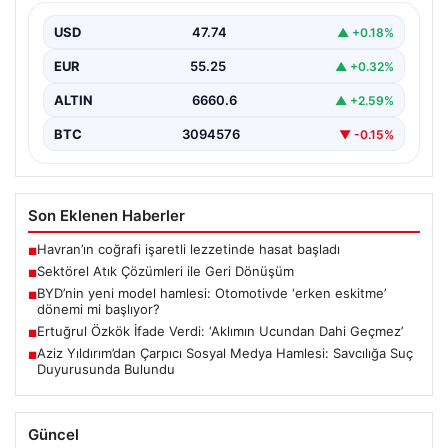
İş dünyasında gelişen sistemler sayesinde işletmeler
altyapı sistemlerini sürekli aralıklarla değiştirmektedir.
USD
47.74
▲ +0.18%
Bu güncelleme süreçlerinde…
EUR
55.25
▲ +0.32%
ALTIN
6660.6
▲ +2.59%
BTC
3094576
▼ -0.15%
Son Eklenen Haberler
Havran’ın coğrafi işaretli lezzetinde hasat başladı
■
Sektörel Atık Çözümleri ile Geri Dönüşüm
■
BYD’nin yeni model hamlesi: Otomotivde ‘erken eskitme’
■
dönemi mi başlıyor?
Ertuğrul Özkök İfade Verdi: ‘Aklımın Ucundan Dahi Geçmez’
■
Aziz Yıldırım’dan Çarpıcı Sosyal Medya Hamlesi: Savcılığa Suç
■
Duyurusunda Bulundu
Güncel