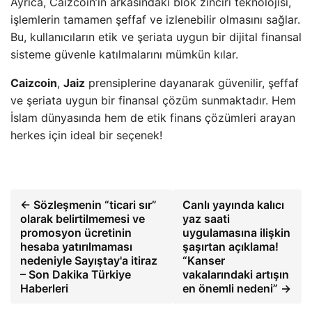
Ayrıca, Caizcoin’in arkasındaki blok zinciri teknolojisi,
işlemlerin tamamen şeffaf ve izlenebilir olmasını sağlar.
Bu, kullanıcıların etik ve şeriata uygun bir dijital finansal
sisteme güvenle katılmalarını mümkün kılar.
Caizcoin
,
Jaiz
prensiplerine dayanarak güvenilir, şeffaf
ve şeriata uygun bir finansal çözüm sunmaktadır. Hem
İslam dünyasında hem de etik finans çözümleri arayan
herkes için ideal bir seçenek!
← Sözleşmenin “ticari sır”
Canlı yayında kalıcı
olarak belirtilmemesi ve
yaz saati
promosyon ücretinin
uygulamasına ilişkin
hesaba yatırılmaması
şaşırtan açıklama!
nedeniyle Sayıştay'a itiraz
“Kanser
– Son Dakika Türkiye
vakalarındaki artışın
Haberleri
en önemli nedeni” →