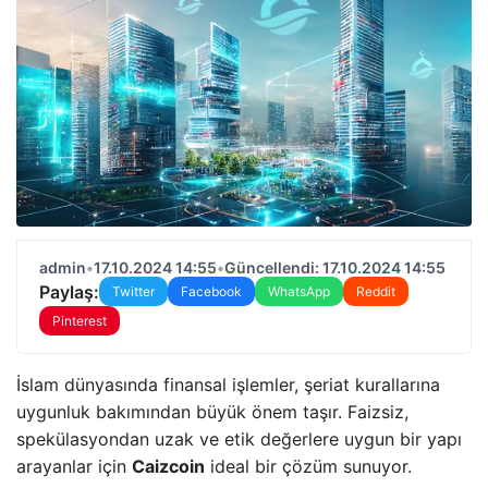
admin
•
17.10.2024 14:55
•
Güncellendi: 17.10.2024 14:55
Paylaş:
Twitter
Facebook
WhatsApp
Reddit
Pinterest
İslam dünyasında finansal işlemler, şeriat kurallarına
uygunluk bakımından büyük önem taşır. Faizsiz,
spekülasyondan uzak ve etik değerlere uygun bir yapı
arayanlar için
Caizcoin
ideal bir çözüm sunuyor.