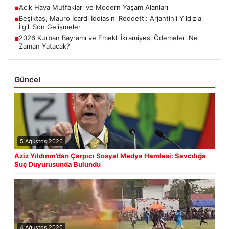
Açık Hava Mutfakları ve Modern Yaşam Alanları
■
Beşiktaş, Mauro Icardi İddiasını Reddetti: Arjantinli Yıldızla
■
İlgili Son Gelişmeler
2026 Kurban Bayramı ve Emekli İkramiyesi Ödemeleri Ne
■
Zaman Yatacak?
Güncel
5 Ağustos 2026
Aziz Yıldırım’dan Çarpıcı Sosyal Medya Hamlesi: Savcılığa
Suç Duyurusunda Bulundu
4 Ağustos 2026