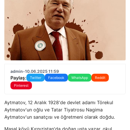
admin
•
10.06.2025 11:59
Paylaş:
Twitter
Facebook
WhatsApp
Reddit
Pinterest
Aytmatov, 12 Aralık 1928'de devlet adamı Törekul
Aytmatov'un oğlu ve Tatar Tiyatrosu Nagima
Aytmatov'un sanatçısı ve öğretmeni olarak doğdu.
Masal köyü Kırgızistan'da doğan usta yazar, okul