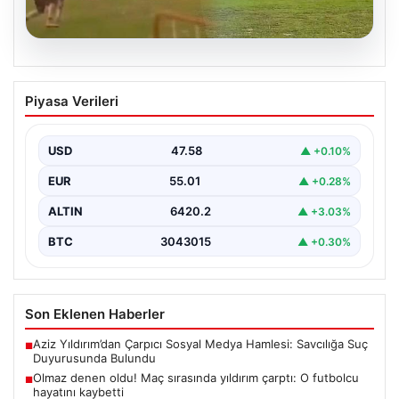
04.08.2026
Olmaz denen oldu! Maç sırasında
Piyasa Verileri
yıldırım çarptı: O futbolcu hayatını
kaybetti
USD
47.58
▲ +0.10%
EUR
55.01
▲ +0.28%
ALTIN
6420.2
▲ +3.03%
BTC
3043015
▲ +0.30%
Son Eklenen Haberler
Aziz Yıldırım’dan Çarpıcı Sosyal Medya Hamlesi: Savcılığa Suç
■
Duyurusunda Bulundu
Olmaz denen oldu! Maç sırasında yıldırım çarptı: O futbolcu
■
hayatını kaybetti