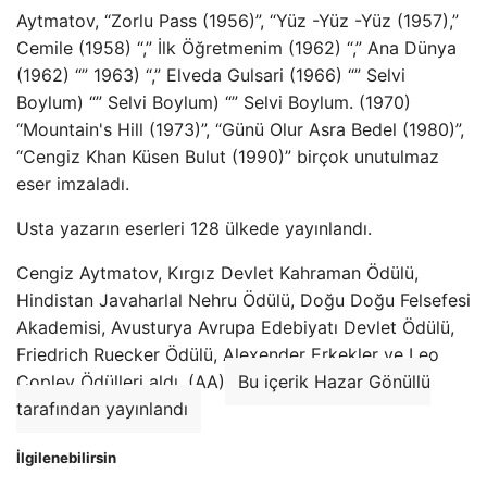
Aytmatov, “Zorlu Pass (1956)”, “Yüz -Yüz -Yüz (1957),”
Cemile (1958) “,” İlk Öğretmenim (1962) “,” Ana Dünya
(1962) “” 1963) “,” Elveda Gulsari (1966) “” Selvi
Boylum) “” Selvi Boylum) “” Selvi Boylum. (1970)
“Mountain's Hill (1973)”, “Günü Olur Asra Bedel (1980)”,
“Cengiz Khan Küsen Bulut (1990)” birçok unutulmaz
eser imzaladı.
Usta yazarın eserleri 128 ülkede yayınlandı.
Cengiz Aytmatov, Kırgız Devlet Kahraman Ödülü,
Hindistan Javaharlal Nehru Ödülü, Doğu Doğu Felsefesi
Akademisi, Avusturya Avrupa Edebiyatı Devlet Ödülü,
Friedrich Ruecker Ödülü, Alexender Erkekler ve Leo
Coplev Ödülleri aldı. (AA)
Bu içerik Hazar Gönüllü
tarafından yayınlandı
İlgilenebilirsin