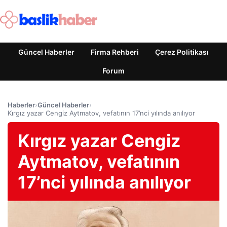
Güncel Haberler
Firma Rehberi
Çerez Politikası
Forum
Haberler
›
Güncel Haberler
›
Kırgız yazar Cengiz Aytmatov, vefatının 17’nci yılında anılıyor
Kırgız yazar Cengiz
Aytmatov, vefatının
17’nci yılında anılıyor