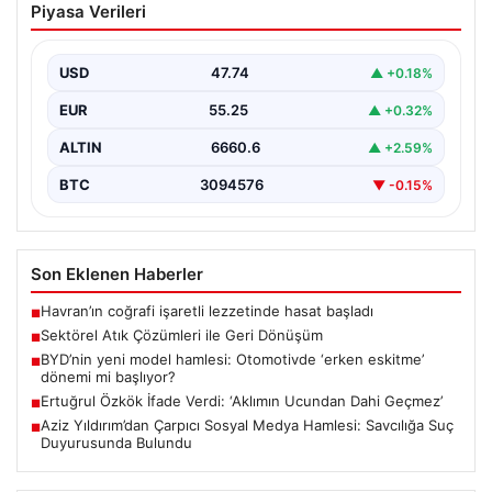
Piyasa Verileri
Dönüşüm
İş dünyasında gelişen sistemler sayesinde işletmeler
altyapı sistemlerini sürekli aralıklarla değiştirmektedir.
USD
47.74
▲ +0.18%
Bu güncelleme süreçlerinde…
EUR
55.25
▲ +0.32%
ALTIN
6660.6
▲ +2.59%
BTC
3094576
▼ -0.15%
Son Eklenen Haberler
Havran’ın coğrafi işaretli lezzetinde hasat başladı
■
Sektörel Atık Çözümleri ile Geri Dönüşüm
■
BYD’nin yeni model hamlesi: Otomotivde ‘erken eskitme’
■
dönemi mi başlıyor?
Ertuğrul Özkök İfade Verdi: ‘Aklımın Ucundan Dahi Geçmez’
■
Aziz Yıldırım’dan Çarpıcı Sosyal Medya Hamlesi: Savcılığa Suç
■
Duyurusunda Bulundu