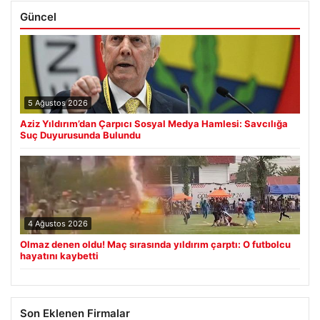
Güncel
5 Ağustos 2026
Aziz Yıldırım’dan Çarpıcı Sosyal Medya Hamlesi: Savcılığa
Suç Duyurusunda Bulundu
4 Ağustos 2026
Olmaz denen oldu! Maç sırasında yıldırım çarptı: O futbolcu
hayatını kaybetti
Son Eklenen Firmalar