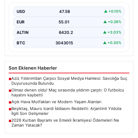
kaybetti
USD
47.58
▲ +0.10%
EUR
55.01
▲ +0.28%
ALTIN
6420.2
▲ +3.03%
BTC
3043015
▲ +0.30%
Son Eklenen Haberler
Aziz Yıldırım’dan Çarpıcı Sosyal Medya Hamlesi: Savcılığa Suç
■
Duyurusunda Bulundu
Olmaz denen oldu! Maç sırasında yıldırım çarptı: O futbolcu
■
hayatını kaybetti
Açık Hava Mutfakları ve Modern Yaşam Alanları
■
Beşiktaş, Mauro Icardi İddiasını Reddetti: Arjantinli Yıldızla
■
İlgili Son Gelişmeler
2026 Kurban Bayramı ve Emekli İkramiyesi Ödemeleri Ne
■
Zaman Yatacak?