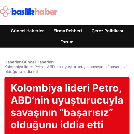
Güncel Haberler
Firma Rehberi
Çerez Politikası
Forum
Haberler
›
Güncel Haberler
›
Kolombiya lideri Petro, ABD’nin uyuşturucuyla savaşının “başarısız”
olduğunu iddia etti
Kolombiya lideri Petro,
ABD’nin uyuşturucuyla
savaşının “başarısız”
olduğunu iddia etti