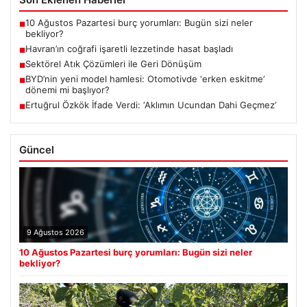
10 Ağustos Pazartesi burç yorumları: Bugün sizi neler
■
bekliyor?
Havran’ın coğrafi işaretli lezzetinde hasat başladı
■
Sektörel Atık Çözümleri ile Geri Dönüşüm
■
BYD’nin yeni model hamlesi: Otomotivde ‘erken eskitme’
■
dönemi mi başlıyor?
Ertuğrul Özkök İfade Verdi: ‘Aklımın Ucundan Dahi Geçmez’
■
Güncel
9 Ağustos 2026
10 Ağustos Pazartesi burç yorumları: Bugün sizi neler
bekliyor?