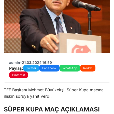
admin
•
21.03.2024 16:59
Paylaş:
Twitter
Facebook
WhatsApp
Reddit
Pinterest
TFF Başkanı Mehmet Büyükekşi, Süper Kupa maçına
ilişkin soruya yanıt verdi.
SÜPER KUPA MAÇ AÇIKLAMASI