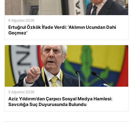
6 Ağustos 2026
Ertuğrul Özkök İfade Verdi: ‘Aklımın Ucundan Dahi
Geçmez’
5 Ağustos 2026
Aziz Yıldırım’dan Çarpıcı Sosyal Medya Hamlesi:
Savcılığa Suç Duyurusunda Bulundu