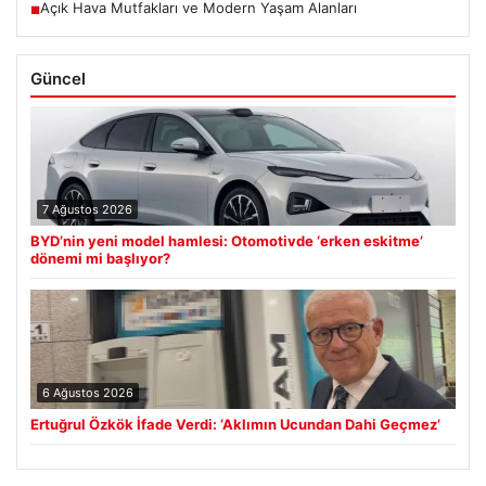
Açık Hava Mutfakları ve Modern Yaşam Alanları
■
Güncel
7 Ağustos 2026
BYD’nin yeni model hamlesi: Otomotivde ‘erken eskitme’
dönemi mi başlıyor?
6 Ağustos 2026
Ertuğrul Özkök İfade Verdi: ‘Aklımın Ucundan Dahi Geçmez’