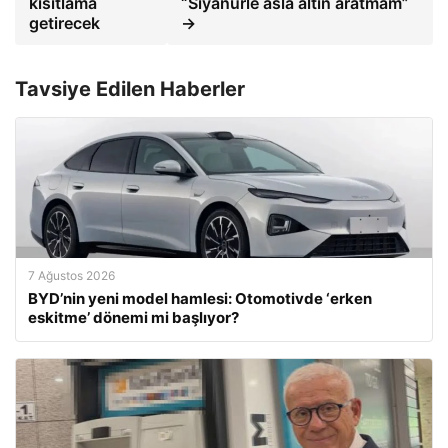
kısıtlama
“Siyanürle asla altın aratmam”
getirecek
→
Tavsiye Edilen Haberler
7 Ağustos 2026
BYD’nin yeni model hamlesi: Otomotivde ‘erken
eskitme’ dönemi mi başlıyor?