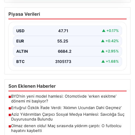
06.08.2026
Ertuğrul Özkök İfade Verdi: ‘Aklımın
Piyasa Verileri
Ucundan Dahi Geçmez’
Gazeteci ve yazar Ertuğrul Özkök, Cumhurbaşkanı
Recep Tayyip Erdoğan’a yönelik sosyal medya
USD
47.71
▲ +0.17%
paylaşımları ve…
EUR
55.25
▲ +0.42%
ALTIN
6684.2
▲ +2.95%
BTC
3105173
▲ +1.68%
Son Eklenen Haberler
BYD’nin yeni model hamlesi: Otomotivde ‘erken eskitme’
■
dönemi mi başlıyor?
Ertuğrul Özkök İfade Verdi: ‘Aklımın Ucundan Dahi Geçmez’
■
Aziz Yıldırım’dan Çarpıcı Sosyal Medya Hamlesi: Savcılığa Suç
■
Duyurusunda Bulundu
Olmaz denen oldu! Maç sırasında yıldırım çarptı: O futbolcu
■
hayatını kaybetti