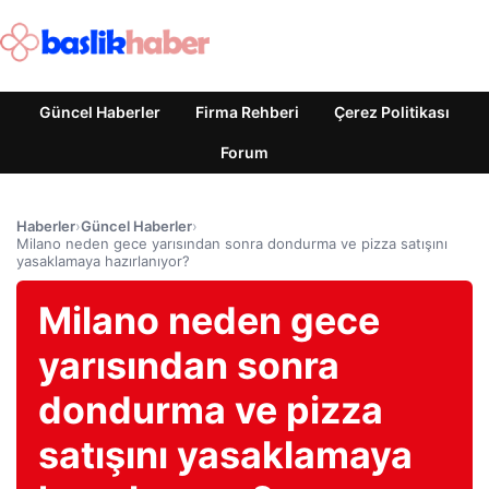
Güncel Haberler
Firma Rehberi
Çerez Politikası
Forum
Haberler
›
Güncel Haberler
›
Milano neden gece yarısından sonra dondurma ve pizza satışını
yasaklamaya hazırlanıyor?
Milano neden gece
yarısından sonra
dondurma ve pizza
satışını yasaklamaya