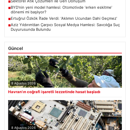
Sektörel Atık Çözümleri ile Geri Dönüşüm
■
BYD’nin yeni model hamlesi: Otomotivde ‘erken eskitme’
■
dönemi mi başlıyor?
Ertuğrul Özkök İfade Verdi: ‘Aklımın Ucundan Dahi Geçmez’
■
Aziz Yıldırım’dan Çarpıcı Sosyal Medya Hamlesi: Savcılığa Suç
■
Duyurusunda Bulundu
Güncel
8 Ağustos 2026
Havran’ın coğrafi işaretli lezzetinde hasat başladı
8 Ağustos 2026