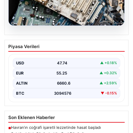
08.08.2026
Sektörel Atık Çözümleri ile Geri
Piyasa Verileri
Dönüşüm
İş dünyasında gelişen sistemler sayesinde işletmeler
altyapı sistemlerini sürekli aralıklarla değiştirmektedir.
USD
47.74
▲ +0.18%
Bu güncelleme süreçlerinde…
EUR
55.25
▲ +0.32%
ALTIN
6660.6
▲ +2.59%
BTC
3094576
▼ -0.15%
Son Eklenen Haberler
Havran’ın coğrafi işaretli lezzetinde hasat başladı
■