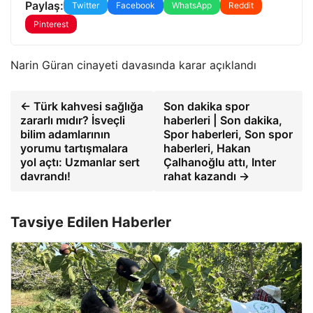
Paylaş:
Twitter
Facebook
WhatsApp
Reddit
Pinterest
Narin Güran cinayeti davasında karar açıklandı
← Türk kahvesi sağlığa
Son dakika spor
zararlı mıdır? İsveçli
haberleri | Son dakika,
bilim adamlarının
Spor haberleri, Son spor
yorumu tartışmalara
haberleri, Hakan
yol açtı: Uzmanlar sert
Çalhanoğlu attı, Inter
davrandı!
rahat kazandı →
Tavsiye Edilen Haberler