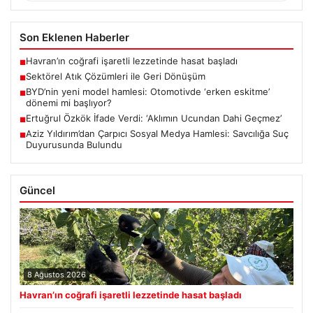
Son Eklenen Haberler
Havran’ın coğrafi işaretli lezzetinde hasat başladı
■
Sektörel Atık Çözümleri ile Geri Dönüşüm
■
BYD’nin yeni model hamlesi: Otomotivde ‘erken eskitme’
■
dönemi mi başlıyor?
Ertuğrul Özkök İfade Verdi: ‘Aklımın Ucundan Dahi Geçmez’
■
Aziz Yıldırım’dan Çarpıcı Sosyal Medya Hamlesi: Savcılığa Suç
■
Duyurusunda Bulundu
Güncel
8 Ağustos 2026
Havran’ın coğrafi işaretli lezzetinde hasat başladı