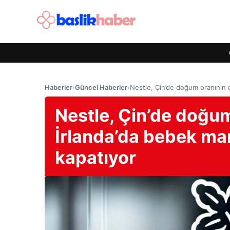
Haberler
›
Güncel Haberler
›
Nestle, Çin’de doğum oranının 
Nestle, Çin’de doğu
İrlanda’da bebek ma
kapatıyor