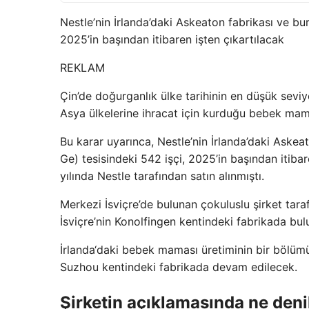
Nestle’nin İrlanda’daki Askeaton fabrikası ve bur
2025’in başından itibaren işten çıkartılacak
REKLAM
Çin’de doğurganlık ülke tarihinin en düşük seviye
Asya ülkelerine ihracat için kurduğu bebek mama
Bu karar uyarınca, Nestle’nin İrlanda’daki Askea
Ge) tesisindeki 542 işçi, 2025’in başından itibar
yılında Nestle tarafından satın alınmıştı.
Merkezi İsviçre’de bulunan çokuluslu şirket tara
İsviçre’nin Konolfingen kentindeki fabrikada bulun
İrlanda‘daki bebek maması üretiminin bir bölümü
Suzhou kentindeki fabrikada devam edilecek.
Şirketin açıklamasında ne deni