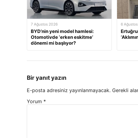
7 Ağustos 2026
6 Ağustos
BYD’nin yeni model hamlesi:
Ertuğru
Otomotivde ‘erken eskitme’
‘Aklımı
dönemi mi başlıyor?
Bir yanıt yazın
E-posta adresiniz yayınlanmayacak.
Gerekli ala
Yorum
*