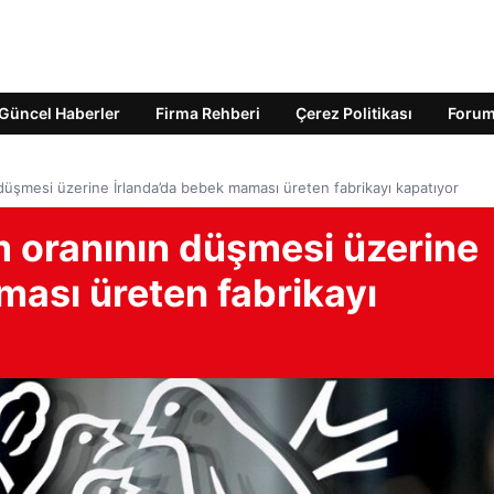
Güncel Haberler
Firma Rehberi
Çerez Politikası
Foru
düşmesi üzerine İrlanda’da bebek maması üreten fabrikayı kapatıyor
m oranının düşmesi üzerine
ması üreten fabrikayı