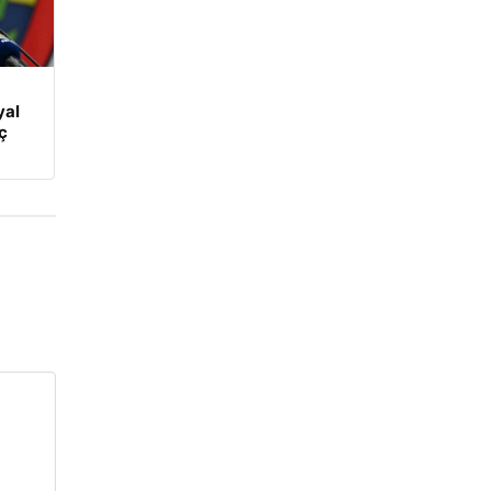
yal
ç