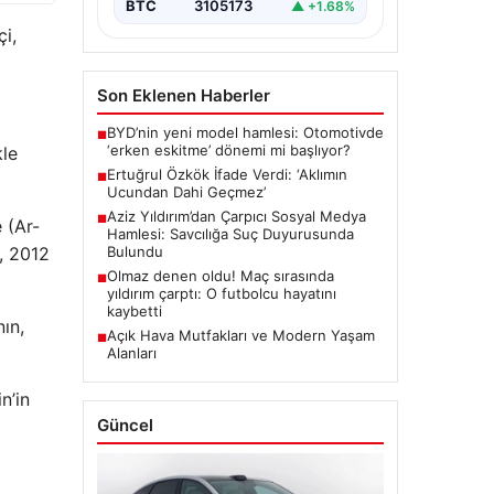
BTC
3105173
▲ +1.68%
çi,
Son Eklenen Haberler
BYD’nin yeni model hamlesi: Otomotivde
■
‘erken eskitme’ dönemi mi başlıyor?
kle
Ertuğrul Özkök İfade Verdi: ‘Aklımın
■
Ucundan Dahi Geçmez’
Aziz Yıldırım’dan Çarpıcı Sosyal Medya
■
 (Ar-
Hamlesi: Savcılığa Suç Duyurusunda
a, 2012
Bulundu
Olmaz denen oldu! Maç sırasında
■
yıldırım çarptı: O futbolcu hayatını
kaybetti
ın,
Açık Hava Mutfakları ve Modern Yaşam
■
Alanları
n’in
Güncel