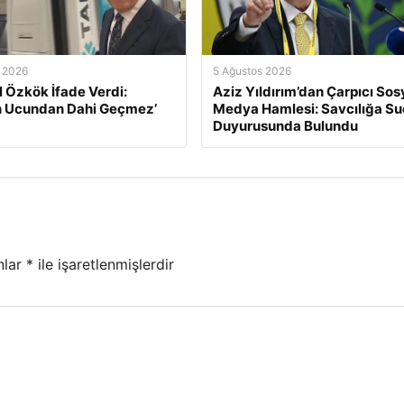
 2026
5 Ağustos 2026
l Özkök İfade Verdi:
Aziz Yıldırım’dan Çarpıcı Sos
n Ucundan Dahi Geçmez’
Medya Hamlesi: Savcılığa Su
Duyurusunda Bulundu
nlar
*
ile işaretlenmişlerdir