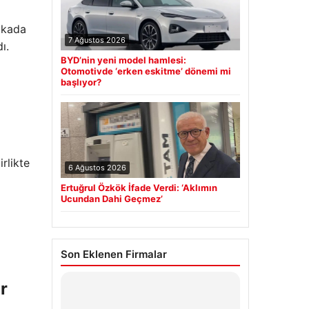
rikada
7 Ağustos 2026
ı.
BYD’nin yeni model hamlesi:
Otomotivde ‘erken eskitme’ dönemi mi
başlıyor?
rlikte
6 Ağustos 2026
Ertuğrul Özkök İfade Verdi: ‘Aklımın
Ucundan Dahi Geçmez’
Son Eklenen Firmalar
r