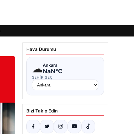
m
Hava Durumu
☁
Ankara
NaN°C
ŞEHIR SEÇ
Bizi Takip Edin