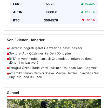
EUR
55.25
▲ +0.32%
ALTIN
6660.6
▲ +2.59%
BTC
3094576
▼ -0.15%
Son Eklenen Haberler
Havran’ın coğrafi işaretli lezzetinde hasat başladı
■
Sektörel Atık Çözümleri ile Geri Dönüşüm
■
BYD’nin yeni model hamlesi: Otomotivde ‘erken eskitme’
■
dönemi mi başlıyor?
Ertuğrul Özkök İfade Verdi: ‘Aklımın Ucundan Dahi Geçmez’
■
Aziz Yıldırım’dan Çarpıcı Sosyal Medya Hamlesi: Savcılığa Suç
■
Duyurusunda Bulundu
Güncel