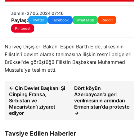
admin
•
27.05.2024 07:46
Paylaş:
Twitter
Facebook
WhatsApp
Reddit
Pinterest
Norveç Dışişleri Bakanı Espen Barth Eide, ülkesinin
Filistin'i devlet olarak tanımasına ilişkin resmi belgeleri
Brüksel'de görüştüğü Filistin Başbakanı Muhammed
Mustafa'ya teslim etti.
← Çin Devlet Başkanı Şi
Dört köyün
Cinping Fransa,
Azerbaycan'a geri
Sırbistan ve
verilmesinin ardından
Macaristan’ı ziyaret
Ermenistan'da protesto
ediyor
→
Tavsiye Edilen Haberler