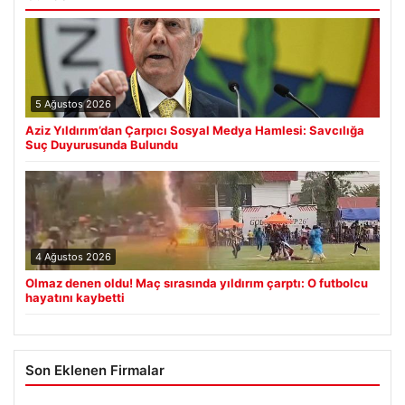
5 Ağustos 2026
Aziz Yıldırım’dan Çarpıcı Sosyal Medya Hamlesi: Savcılığa
Suç Duyurusunda Bulundu
4 Ağustos 2026
Olmaz denen oldu! Maç sırasında yıldırım çarptı: O futbolcu
hayatını kaybetti
Son Eklenen Firmalar