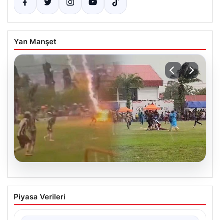
Yan Manşet
04.08.2026
Olmaz denen oldu! Maç sırasında
Piyasa Verileri
yıldırım çarptı: O futbolcu hayatını
kaybetti