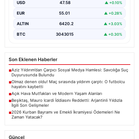
USD
47.58
▲ +0.10%
EUR
55.01
▲ +0.28%
ALTIN
6420.2
▲ +3.03%
BTC
3043015
▲ +0.30%
Son Eklenen Haberler
Aziz Yıldırım’dan Çarpıcı Sosyal Medya Hamlesi: Savcılığa Suç
■
Duyurusunda Bulundu
Olmaz denen oldu! Maç sırasında yıldırım çarptı: O futbolcu
■
hayatını kaybetti
Açık Hava Mutfakları ve Modern Yaşam Alanları
■
Beşiktaş, Mauro Icardi İddiasını Reddetti: Arjantinli Yıldızla
■
İlgili Son Gelişmeler
2026 Kurban Bayramı ve Emekli İkramiyesi Ödemeleri Ne
■
Zaman Yatacak?
Güncel