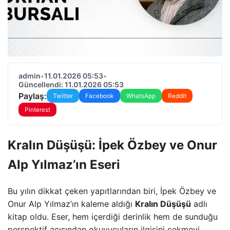
admin
•
11.01.2026 05:53
•
Güncellendi: 11.01.2026 05:53
Paylaş:
Twitter
Facebook
WhatsApp
Reddit
Pinterest
Kralın Düşüşü: İpek Özbey ve Onur
Alp Yılmaz’ın Eseri
Bu yılın dikkat çeken yapıtlarından biri, İpek Özbey ve
Onur Alp Yılmaz’ın kaleme aldığı
Kralın Düşüşü
adlı
kitap oldu. Eser, hem içerdiği derinlik hem de sunduğu
perspektif açısından okuyucuların ilgisini çekmeyi