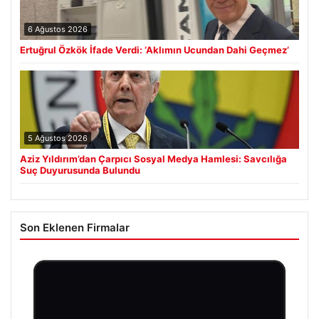
6 Ağustos 2026
Ertuğrul Özkök İfade Verdi: ‘Aklımın Ucundan Dahi Geçmez’
5 Ağustos 2026
Aziz Yıldırım’dan Çarpıcı Sosyal Medya Hamlesi: Savcılığa
Suç Duyurusunda Bulundu
Son Eklenen Firmalar