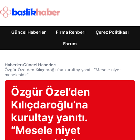
Güncel Haberler
Firma Rehberi
Çerez Politikası
Forum
Haberler
›
Güncel Haberler
›
Özgür Özel’den Kılıçdaroğlu’na kurultay yanıtı. “Mesele niyet
meselesidir”
Özgür Özel’den
Kılıçdaroğlu’na
kurultay yanıtı.
“Mesele niyet