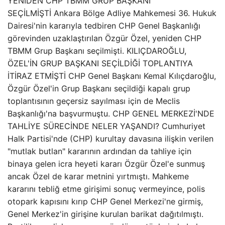
YENİDEN CHP TBMM GRUP BAŞKANI
SEÇİLMİŞTİ Ankara Bölge Adliye Mahkemesi 36. Hukuk
Dairesi'nin kararıyla tedbiren CHP Genel Başkanlığı
görevinden uzaklaştırılan Özgür Özel, yeniden CHP
TBMM Grup Başkanı seçilmişti. KILIÇDAROĞLU,
ÖZEL'İN GRUP BAŞKANI SEÇİLDİĞİ TOPLANTIYA
İTİRAZ ETMİŞTİ CHP Genel Başkanı Kemal Kılıçdaroğlu,
Özgür Özel'in Grup Başkanı seçildiği kapalı grup
toplantısının geçersiz sayılması için de Meclis
Başkanlığı'na başvurmuştu. CHP GENEL MERKEZİ'NDE
TAHLİYE SÜRECİNDE NELER YAŞANDI? Cumhuriyet
Halk Partisi'nde (CHP) kurultay davasına ilişkin verilen
"mutlak butlan" kararının ardından da tahliye için
binaya gelen icra heyeti kararı Özgür Özel'e sunmuş
ancak Özel de karar metnini yırtmıştı. Mahkeme
kararını tebliğ etme girişimi sonuç vermeyince, polis
otopark kapısını kırıp CHP Genel Merkezi'ne girmiş,
Genel Merkez'in girişine kurulan barikat dağıtılmıştı.