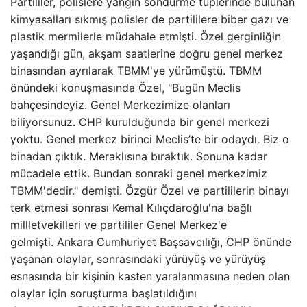
Partililer, polislere yangın söndürme tüplerinde bulunan
kimyasalları sıkmış polisler de partililere biber gazı ve
plastik mermilerle müdahale etmişti. Özel gerginliğin
yaşandığı gün, akşam saatlerine doğru genel merkez
binasından ayrılarak TBMM'ye yürümüştü. TBMM
önündeki konuşmasında Özel, "Bugün Meclis
bahçesindeyiz. Genel Merkezimize olanları
biliyorsunuz. CHP kurulduğunda bir genel merkezi
yoktu. Genel merkez birinci Meclis’te bir odaydı. Biz o
binadan çıktık. Meraklısına bıraktık. Sonuna kadar
mücadele ettik. Bundan sonraki genel merkezimiz
TBMM'dedir." demişti. Özgür Özel ve partililerin binayı
terk etmesi sonrası Kemal Kılıçdaroğlu'na bağlı
millletvekilleri ve partililer Genel Merkez'e
gelmişti. Ankara Cumhuriyet Başsavcılığı, CHP önünde
yaşanan olaylar, sonrasındaki yürüyüş ve yürüyüş
esnasında bir kişinin kasten yaralanmasına neden olan
olaylar için soruşturma başlatıldığını