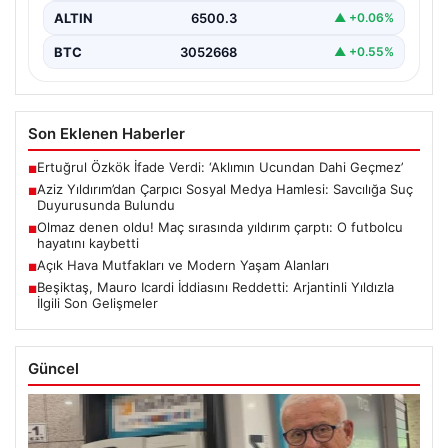
ALTIN
6500.3
▲ +0.06%
BTC
3052668
▲ +0.55%
Son Eklenen Haberler
Ertuğrul Özkök İfade Verdi: ‘Aklımın Ucundan Dahi Geçmez’
■
Aziz Yıldırım’dan Çarpıcı Sosyal Medya Hamlesi: Savcılığa Suç
■
Duyurusunda Bulundu
Olmaz denen oldu! Maç sırasında yıldırım çarptı: O futbolcu
■
hayatını kaybetti
Açık Hava Mutfakları ve Modern Yaşam Alanları
■
Beşiktaş, Mauro Icardi İddiasını Reddetti: Arjantinli Yıldızla
■
İlgili Son Gelişmeler
Güncel