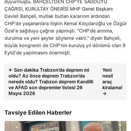
duyurmuştu. BAHÇELİ'DEN CHP'YE SAĞDUYU
ÇAĞRISI, KURULTAY ÖNERİSİ MHP Genel Başkanı
Devlet Bahçeli, mutlak butlan kararının ardından
CHP'de yaşananlara ilişkin Kemal Kılıçdaroğlu ve Özgür
Özel'e sağduyu çağrısı yapmıştı. "CHP'de arınma,
durulma ve yeni şeyler söyleme vakti." diyen Bahçeli,
büyük kongrenin de CHP'nin kuruluş yıl dönümü olan 9
Eylül'de yapılmasını önermişti.
← Son dakika Trabzon’da deprem mi
Yeni
oldu? Az önce deprem Trabzon’da
nesil
nerede oldu? Trabzon deprem Kandilli
araç
ve AFAD son depremler listesi 26
kiralama!
Mayıs 2026
→
Tavsiye Edilen Haberler