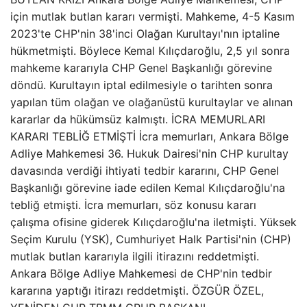
için mutlak butlan kararı vermişti. Mahkeme, 4-5 Kasım
2023'te CHP'nin 38'inci Olağan Kurultayı'nın iptaline
hükmetmişti. Böylece Kemal Kılıçdaroğlu, 2,5 yıl sonra
mahkeme kararıyla CHP Genel Başkanlığı görevine
döndü. Kurultayın iptal edilmesiyle o tarihten sonra
yapılan tüm olağan ve olağanüstü kurultaylar ve alınan
kararlar da hükümsüz kalmıştı. İCRA MEMURLARI
KARARI TEBLİĞ ETMİŞTİ İcra memurları, Ankara Bölge
Adliye Mahkemesi 36. Hukuk Dairesi'nin CHP kurultay
davasında verdiği ihtiyati tedbir kararını, CHP Genel
Başkanlığı görevine iade edilen Kemal Kılıçdaroğlu'na
tebliğ etmişti. İcra memurları, söz konusu kararı
çalışma ofisine giderek Kılıçdaroğlu'na iletmişti. Yüksek
Seçim Kurulu (YSK), Cumhuriyet Halk Partisi'nin (CHP)
mutlak butlan kararıyla ilgili itirazını reddetmişti.
Ankara Bölge Adliye Mahkemesi de CHP'nin tedbir
kararına yaptığı itirazı reddetmişti. ÖZGÜR ÖZEL,