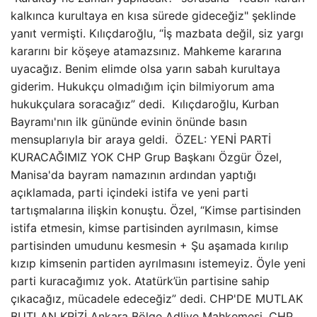
kalkınca kurultaya en kısa sürede gideceğiz" şeklinde
yanıt vermişti. Kılıçdaroğlu, “İş mazbata değil, siz yargı
kararını bir köşeye atamazsınız. Mahkeme kararına
uyacağız. Benim elimde olsa yarın sabah kurultaya
giderim. Hukukçu olmadığım için bilmiyorum ama
hukukçulara soracağız” dedi. Kılıçdaroğlu, Kurban
Bayramı'nın ilk gününde evinin önünde basın
mensuplarıyla bir araya geldi. ÖZEL: YENİ PARTİ
KURACAĞIMIZ YOK CHP Grup Başkanı Özgür Özel,
Manisa'da bayram namazının ardından yaptığı
açıklamada, parti içindeki istifa ve yeni parti
tartışmalarına ilişkin konuştu. Özel, “Kimse partisinden
istifa etmesin, kimse partisinden ayrılmasın, kimse
partisinden umudunu kesmesin + Şu aşamada kırılıp
kızıp kimsenin partiden ayrılmasını istemeyiz. Öyle yeni
parti kuracağımız yok. Atatürk’ün partisine sahip
çıkacağız, mücadele edeceğiz” dedi. CHP'DE MUTLAK
BUTLAN KRİZİ Ankara Bölge Adliye Mahkemesi, CHP