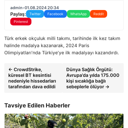
admin
•
01.08.2024 20:34
Paylaş:
Twitter
Facebook
WhatsApp
Reddit
Pinterest
Türk erkek okçuluk milli takımı, tarihinde ilk kez takım
halinde madalya kazanarak, 2024 Paris
Olimpiyatları'nda Türkiye'ye ilk madalyayı kazandırdı.
← CrowdStrike,
Dünya Sağlık Örgütü:
küresel BT kesintisi
Avrupa'da yılda 175.000
nedeniyle hissedarları
kişi sıcaklığa bağlı
tarafından dava edildi
sebeplerle ölüyor →
Tavsiye Edilen Haberler