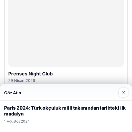
Prenses Night Club
29 Nisan 2026
×
Göz Atın
Web sitemizi nasıl kullandığınızı daha iyi anlayabilmek,
deneyiminizi kişiselleştirmek ve geliştirmek amacıyla çerezler
Paris 2024: Türk okçuluk milli takımından tarihteki ilk
kullanıyoruz.
Çerez Politikamız
madalya
Reddet
Kabul Et
1 Ağustos 2024
© 2026 Başlık Haber