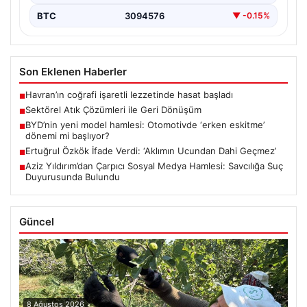
BTC
3094576
▼ -0.15%
Son Eklenen Haberler
Havran’ın coğrafi işaretli lezzetinde hasat başladı
■
Sektörel Atık Çözümleri ile Geri Dönüşüm
■
BYD’nin yeni model hamlesi: Otomotivde ‘erken eskitme’
■
dönemi mi başlıyor?
Ertuğrul Özkök İfade Verdi: ‘Aklımın Ucundan Dahi Geçmez’
■
Aziz Yıldırım’dan Çarpıcı Sosyal Medya Hamlesi: Savcılığa Suç
■
Duyurusunda Bulundu
Güncel
8 Ağustos 2026