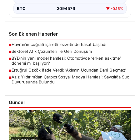
BTC
3094576
▼ -0.15%
Son Eklenen Haberler
Havran’ın coğrafi işaretli lezzetinde hasat başladı
■
Sektörel Atık Çözümleri ile Geri Dönüşüm
■
BYD’nin yeni model hamlesi: Otomotivde ‘erken eskitme’
■
dönemi mi başlıyor?
Ertuğrul Özkök İfade Verdi: ‘Aklımın Ucundan Dahi Geçmez’
■
Aziz Yıldırım’dan Çarpıcı Sosyal Medya Hamlesi: Savcılığa Suç
■
Duyurusunda Bulundu
Güncel