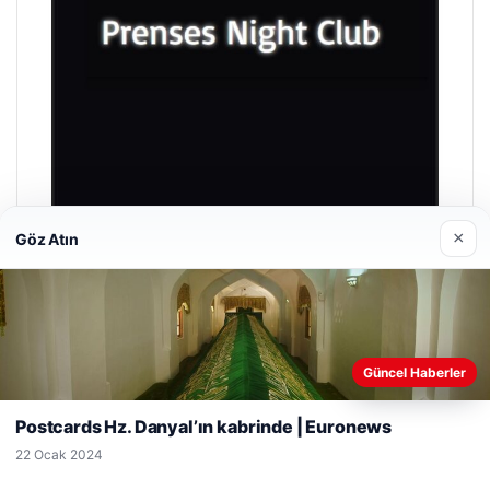
×
Göz Atın
Prenses Night Club
29 Nisan 2026
Web sitemizi nasıl kullandığınızı daha iyi anlayabilmek,
Güncel Haberler
deneyiminizi kişiselleştirmek ve geliştirmek amacıyla çerezler
kullanıyoruz.
Çerez Politikamız
Postcards Hz. Danyal’ın kabrinde | Euronews
Reddet
Kabul Et
22 Ocak 2024
© 2026 Başlık Haber