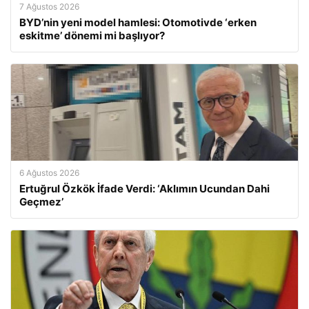
7 Ağustos 2026
BYD’nin yeni model hamlesi: Otomotivde ‘erken
eskitme’ dönemi mi başlıyor?
6 Ağustos 2026
Ertuğrul Özkök İfade Verdi: ‘Aklımın Ucundan Dahi
Geçmez’