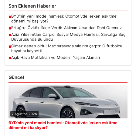
Son Eklenen Haberler
BYD’nin yeni model hamlesi: Otomotivde ‘erken eskitme’
■
dönemi mi başlıyor?
Ertuğrul Özkök İfade Verdi: ‘Aklımın Ucundan Dahi Geçmez’
■
Aziz Yıldırım’dan Çarpıcı Sosyal Medya Hamlesi: Savcılığa Suç
■
Duyurusunda Bulundu
Olmaz denen oldu! Maç sırasında yıldırım çarptı: O futbolcu
■
hayatını kaybetti
Açık Hava Mutfakları ve Modern Yaşam Alanları
■
Güncel
7 Ağustos 2026
BYD’nin yeni model hamlesi: Otomotivde ‘erken eskitme’
dönemi mi başlıyor?