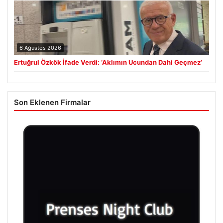
6 Ağustos 2026
Ertuğrul Özkök İfade Verdi: ‘Aklımın Ucundan Dahi Geçmez’
Son Eklenen Firmalar