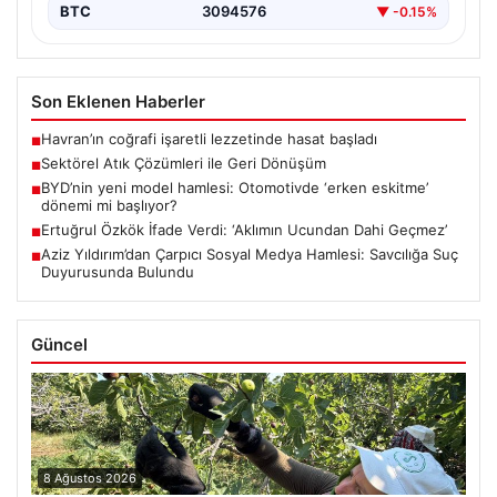
BTC
3094576
▼ -0.15%
Son Eklenen Haberler
Havran’ın coğrafi işaretli lezzetinde hasat başladı
■
Sektörel Atık Çözümleri ile Geri Dönüşüm
■
BYD’nin yeni model hamlesi: Otomotivde ‘erken eskitme’
■
dönemi mi başlıyor?
Ertuğrul Özkök İfade Verdi: ‘Aklımın Ucundan Dahi Geçmez’
■
Aziz Yıldırım’dan Çarpıcı Sosyal Medya Hamlesi: Savcılığa Suç
■
Duyurusunda Bulundu
Güncel
8 Ağustos 2026